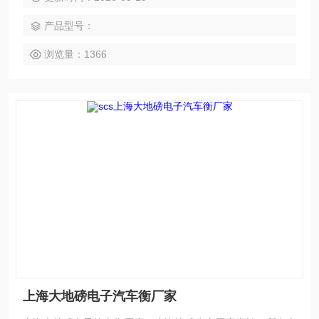
防爆衡器。$n$n $n$n上海鹰牌防爆地磅$n$n$n2.防爆电子汽
产品型号：
车衡组成概述： $n防爆汽车衡系统，根据客户的需求，有以下
两种方式供客户选择： $n1、隔爆型配
浏览量：1366
上海大地磅电子汽车衡厂家