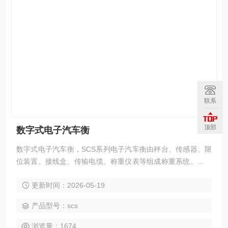
联系
顶部
数字式电子汽车衡
数字式电子汽车衡，SCS系列电子汽车衡由秤台、传感器、限
位装置、接线盒、传输电缆、称重仪表等组成称重系统。秤台
结构采用全钢模块化设计，低平台、外形美观、安装检修方
更新时间：2026-05-19
便，具有称重精度高、稳定性强，使用寿命长等特点。它具有
模拟汽车衡所不可比拟的切优点。数字式汽车衡所配置的传感
产品型号：scs
器为数字式传感器，采用的蠕变、温度自动数字化补偿技术，
后输入仪表的为数字信号。
浏览量：1674