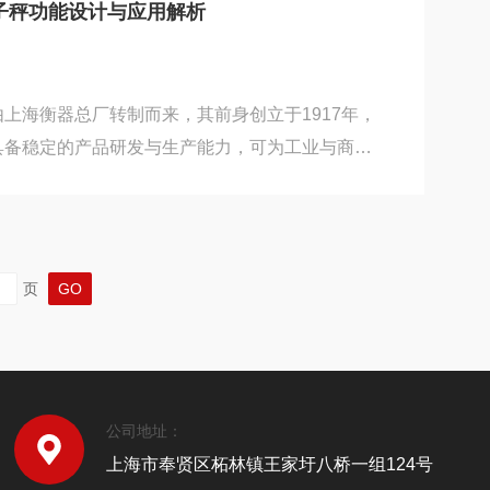
然改变着众多行业的物料管理方式。移动式电子秤
子秤功能设计与应用解析
与“精准”的结合。它并非简单地给台秤装上轮子，而
、稳...
上海衡器总厂转制而来，其前身创立于1917年，
具备稳定的产品研发与生产能力，可为工业与商业
的称重解决方案。在现代生产与物流作业中，固定
位、跨区域的即时称重需求，移动式电子秤凭借灵
配多场景的特性，成为科研、化工、食品、物资仓
备。本文结合产品技术特性与实际使用需求，从功
页
用规范、维护要点等方面展开交流，为设备合理使
动式...
公司地址：
上海市奉贤区柘林镇王家圩八桥一组124号