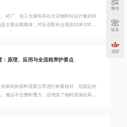
程序。该...
微信
工、砖厂、化工仓储等存在大宗物料转运计量的经
是主要运载载体，对应适配长台面的16米100吨
联系
，依托数字信号传输架构完成整车静态称重，兼顾
适配能力，整套设备依托标准化模块化结构搭建，
套组件定制，适配企业进出货结算、生产物料监
顶部
多重使用需求。整套设备主体承载结构采用U型钢
普：原理、应用与全流程养护要点
学截面经过合理优化，在控制材料用量的同时提升
用二氧...
一批新到的原料需要立即进行称重核对，但固定的
头，搬运不仅费时费力，还增加了物料洒落的风
移动式电子秤被推到现场，操作人员直接在卸货点
随即被记录并传输。这便是移动式电子秤在现代企
幕。它如同一个灵活的多面手，将称重的精准与移