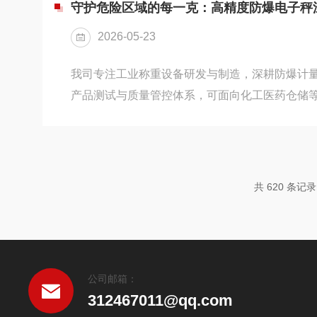
爆到底防的是什么爆炸的发生需要三个条件同时
守护危险区域的每一克：高精度防爆电子秤
燃气体或粉尘）、助燃剂（通常是空气中的氧气
2026-05-23
静电摩擦火花、高温表面等）。这...
我司专注工业称重设备研发与制造，深耕防爆计
产品测试与质量管控体系，可面向化工医药仓储
爆称重解决方案。在化工医药仓储等存在爆炸性
中，称重设备既要满足计量精度需求，又要具备
精度防爆电子秤依托成熟的防爆结构设计与稳定
险场景物料计量的常用设备。本文结合产品技术
共 620 条记
绕电子秤的功能特性、工作原理、选型配置、使
流，为相关行业设备应用提供参考。高...
公司邮箱：
312467011@qq.com