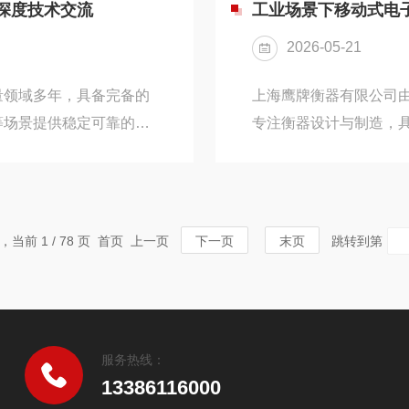
成立——爆炸性物质（可
动的便捷融为一体，悄
深度技术交流
工业场景下移动式电
）以及引爆源（电火花、
的核心，在于其“移动”
2026-05-21
是一个集成了高精度传感器
量领域多年，具备完备的
上海鹰牌衡器有限公司由
等场景提供稳定可靠的防
专注衡器设计与制造，
气体或粉尘的作业环境
用户提供适配不同场景
可靠的安全防护能力。高
称重设备难以满足多点
的传感计量技术，成为危
活移动、稳定称重、适
特点与现场应用经验，围
储等领域的常用计量设
录，当前 1 / 78 页 首页 上一页
下一页
末页
跳转到第
用规范及维护保养展开交
能设计、结构特点、使
用与性能稳定提供参考。移
服务热线：
13386116000