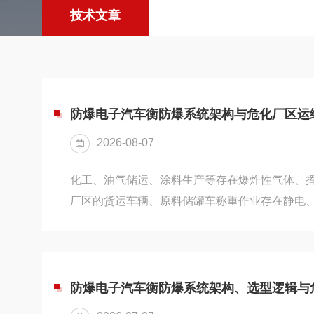
技术文章
防爆电子汽车衡防爆系统架构与危化厂区运
2026-08-07
化工、油气储运、涂料生产等存在爆炸性气体、
厂区的货运车辆、原料储罐车称重作业存在静电
全隐患，常规电子汽车衡电气部件运行过程中产
会形成爆炸诱因，防爆电子汽车衡通过系统化防
整套称重系统内所有潜在点火源，构建适配危险
体系，整套设备由防爆秤体、防爆接线盒、防爆
防爆电子汽车衡防爆系统架构、选型逻辑与
表四大核心单元组成，各部件防爆性能相互匹配