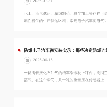
2026-07-27
统。整套设备的防爆设计遵循国家防爆...
化工、油气储运、精细制药、粉尘加工等存在可
燃性粉尘的生产储运区域，常规电子汽车衡电气
火花、摩擦静电、局部高温会形成爆炸诱发源头
规范，防爆电子汽车衡通过系统性防爆结构设计
因，实现危险环境下整车静态称重作业，整套设
强度防腐秤体组成独立防爆称重系统，所有电气
防爆电子汽车衡安装实录：那些决定防爆连
造，适配不同爆炸危险等级厂区的计量作业需求
2026-06-15
防爆接线盒、防爆称重传感器、防爆显示...
一辆满载液化石油气的槽车缓缓驶上秤台，周围
蒸气。在这个瞬间，几十吨的重量压在传感器上
之间来回传递——如果这套系统的任何一个电气
或高温集中点，后果不堪设想。这就是防爆电子
它不是让称重变得更"好"，而是让称重变得可能