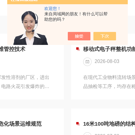
欢迎您！
来自局域网的朋友！有什么可以帮
助您的吗？
维管控技术
移动式电子秤整机功
2026-08-03
挥发性溶剂的厂区，进出
在现代工业物料流转场
、电路火花引发爆炸的安
品抽检等工序，均存在
生的短路电弧、摩擦高温
TCS移动式电子秤依托
爆结构改造，隔离、消除
工、食品加工、五金塑
作业区域的整车称重计量
定度与现场作业灵活度
称重传感器、防爆显示仪
形成完整的工业称重解决
危化场景运维规范
16米100吨地磅的
，形成完整防爆闭环系
电路底层预留分度值切