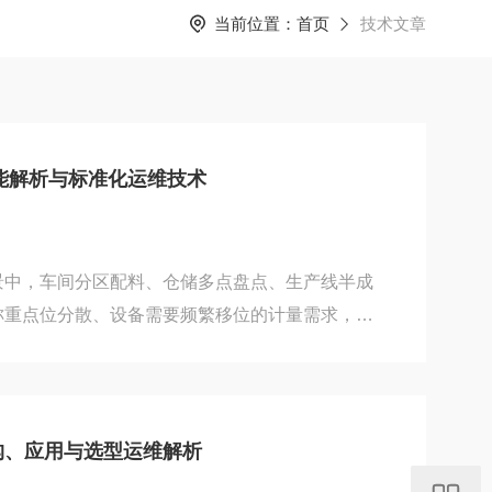
当前位置：
首页
技术文章
能解析与标准化运维技术
景中，车间分区配料、仓储多点盘点、生产线半成
称重点位分散、设备需要频繁移位的计量需求，
一体化移动底座与集成化称重电路，适配科研、化
胶、医药包装等多行业动态计量工况，兼顾计量稳
，其整机电路设计、机械结构配置、供电管理体系
方案。整机电路核心采用高精度A/D转换模块，
结构、应用与选型运维解析
换程序通道，分度数可依据物料计量需求调整切