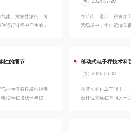
2026-07-20
换，同时内置内码调用显示
燃气体、挥发性溶剂、可
在矿山、港口、粮食加
组件运行过程中产生的电
营场景中，半挂运输车辆
，无法满足现场安全生产
地磅成为主流称重设备
，切断各类潜在爆炸诱
长期稳定计量与多场景
备以防爆电气部件搭配高
可根据现场工况完成配
单元均通过防爆工艺改
控、数据化台账管理等
续性的细节
移动式电子秤技术科
。整套设备由防爆秤体、
组焊成型全钢秤台，力
2026-06-08
整体结构刚性，焊接工序采
空气中弥漫着挥发性烃类
在繁忙的化工车间里，
，电信号在接线盒与仪表
台秤位置远在车间另一
环节产生足以引燃的火花
险。这时，一台轻便的
汽车衡存在的全部意义：
完成了精准称重，数据
。从爆炸三角形说起：防
业中发挥作用的日常一