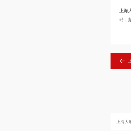
上海
磅，