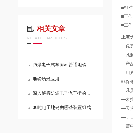
■相对
■工作
■工作
相关文章
上海
RELATED ARTICLES
—免
—凡
—产
防爆电子汽车衡vs普通地磅：差异与选型建议
—用
地磅场景应用
非保
—凡
深入解析防爆电子汽车衡的工作原理
—未
30吨电子地磅由哪些装置组成
—天
—，
—蓄