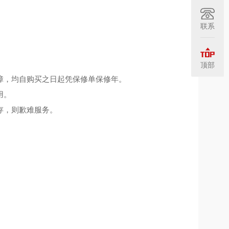
联系
顶部
障，均自购买之日起凭保修单保修年。
用。
存，则歉难服务。