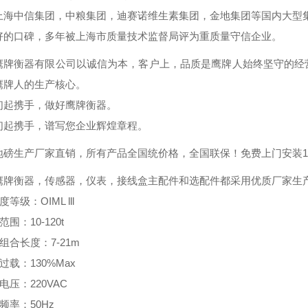
上海中信集团，中粮集团，迪赛诺维生素集团，金地集团等国内大型
好的口碑，多年被上海市质量技术监督局评为重质量守信企业。
鹰牌衡器有限公司以诚信为本，客户上，品质是鹰牌人始终坚守的经
鹰牌人的生产核心。
们起携手，做好鹰牌衡器。
们起携手，谱写您企业辉煌章程。
地磅生产厂家直销，所有产品全国统价格，全国联保！免费上门安装1~
鹰牌衡器，传感器，仪表，接线盒主配件和选配件都采用优质厂家生
等级：OIML lll
范围：10-120t
组合长度：7-21m
过载：130%Max
电压：220VAC
频率：50Hz