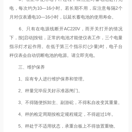
电，每次约为10—16小时。若长期不用，应注意每隔2个
月对仪表通电10—16小时，以延长蓄电池的使用寿命。
6、只有在电源线断开AC220V，而开关打开的情况
下，按[启动]按钮，正常的电池才能使仪表工作，三个电量
指示灯才起作用。在低于第三个指示灯(少量)时，电子台
秤仪表会自动切断电池的电源。请立即充电。
三、维护保养
1、应有专人进行维护保养和管理。
2、秤量完毕应关好示准器闸门。
3、不得随便拆卸主、副游砣，不得私自改变其重量。
4、秤的检定周期按检定规程规定，不得超过1年。
5、秤处于不适用状态，承重台板上不得放置重物。