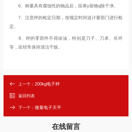
6、称量具有腐蚀性的物品后，应将y留物q除干净。
7、注意秤的检定日期，按规定时间送计量部门进行检
定。
8、秤的零部件不得涂油，特别是刀子、刀承、吊环
等，应经常保持清洁干燥。
200kg电子秤
上一个：
返回列表
微量电子天平
下一个：
在线留言