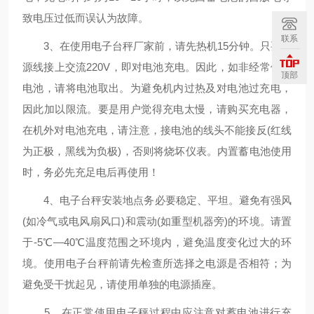
致电压过低而误认为故障。
联系
3、在使用电子台秤厂家前，请先热机15分钟。只要电
源线接上交流220V，即对电池充电。因此，如非经常使用
顶部
电池，请将电池取出。为避免机内过热及对电池过充电，
因此加以限流。要是用户觉得充电太慢，请购买充电器，
在机外对电池充电，请注意，接电池的线头不能接反(红线
为正极，黑线为负极)，否则将烧坏仪表。内置蓄电池使用
时，务必先充足电后再使用！
4、电子台秤安装地点务必要稳定、平坦。避免有强风
(如冷气或电风扇风口)和震动(如重型机器旁)的环境。请置
于-5℃—40℃温度范围之环境内，避免温度变化过大的环
境。使用电子台秤前请先检查所选择之电源是否相符；为
避免受干扰起见，请使用单独的电源插座。
5、在正常使用电子秤过程中应注意对蓄电池进行充