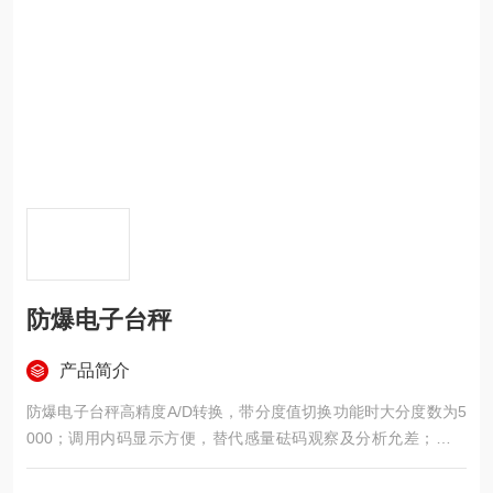
防爆电子台秤
产品简介
防爆电子台秤高精度A/D转换，带分度值切换功能时大分度数为5
000；调用内码显示方便，替代感量砝码观察及分析允差；零位
跟踪范围、置零（开机/手动）范围、调零速率可分别设置。