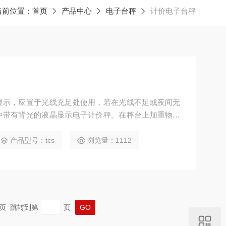
当前位置：
首页
产品中心
电子台秤
计价电子台秤
显示，应置于光线充足处使用，若在光线不足或夜间无
中带有背光的液晶显示电子计价秤。在秤台上加重物时
产品型号：tcs
浏览量：1112
 末页 跳转到第
页