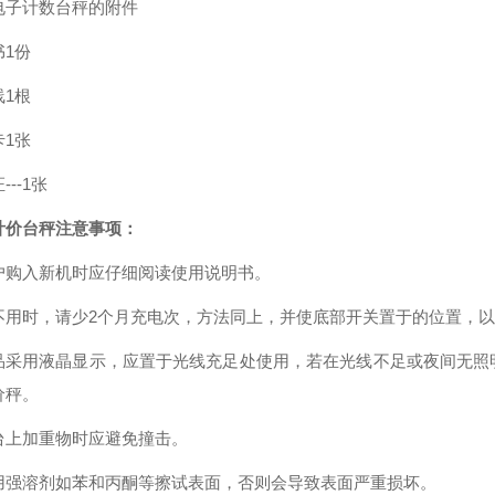
电子计数台秤的附件
书1份
线1根
卡1张
---1张
计价台秤注意事项：
户购入新机时应仔细阅读使用说明书。
不用时，请少2个月充电次，方法同上，并使底部开关置于的位置，
品采用液晶显示，应置于光线充足处使用，若在光线不足或夜间无照
价秤。
台上加重物时应避免撞击。
用强溶剂如苯和丙酮等擦试表面，否则会导致表面严重损坏。