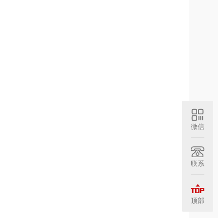
。
微信
联系
顶部