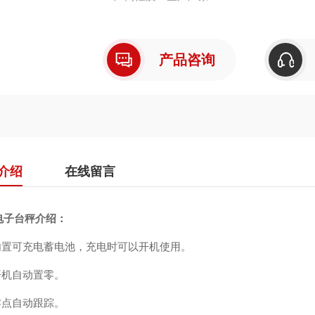
产品咨询
介绍
在线留言
电子台秤
介绍：
 内置可充电蓄电池，充电时可以开机使用。
开机自动置零。
零点自动跟踪。