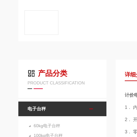
产品分类
详细
PRODUCT CLASSIFICATION
计价
1．
电子台秤
2． 
60kg电子台秤
3． 
100kg电子台秤