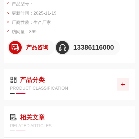
产品型号：
2.四键操作－更方便用户设置
更新时间：2025-11-19
3.背亮液晶显示屏－使屏幕更加清晰明亮，方便用户读取称量结
厂商性质：生产厂家
果
访问量：899
4.180°旋转仪表上盖－可根据客户需求调整安装方式
13386116000
产品咨询
5.*的打印功能－设置，满足用户的打印需求
6.三种秤体选择－三种不同类型秤体可供客户选择，满足各种场
产品分类
所的需要
PRODUCT CLASSIFICATION
7.电池或者交流电源－内置铅酸充电电池，充满电后在
相关文章
RELATED ARTICLES