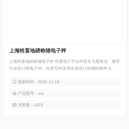
上海牲畜地磅称猪电子秤
上海牲畜地磅称猪电子秤 牲畜电子平台秤是专为畜牧业、屠宰
行业设计的电子秤。此类型秤采用全新设计的钢结构秤台，配
用四只高精度剪切梁式称重传感器和智能化称重显示仪表组成
更新时间：2025-11-19
称重系统。该系统准确度高，称量迅速，工作稳定可靠。特别
适用称量各种活牲畜。
产品型号：scs
浏览量：1015