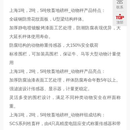
联系
上海1吨，2吨，5吨牧畜地磅秤_动物秤产品特点：
全碳钢防滑花纹面板，U型梁结构秤体。
顶部
加厚静电喷镀酸烤漆面工艺处理，防潮防腐表现优异，大
大延长秤体使用寿命。
防腐结构的动物称重传感器，大150%安全载荷
标准围栏，可加装高围栏，保证牛、马等大型动物计量使
用
上海1吨，2吨，5吨牧畜地磅秤_动物秤产品亮点：
加厚防腐油漆表面工艺处理，秤体防腐寿命年数5年以上。
强滤波设计传感器、显示器，计量更稳定。
灵活多变的围栏设计，满足不同种类动物安全在秤面称
重。
上海1吨，2吨，5吨牧畜地磅秤_动物秤组成结构：
SCS系列牲畜秤，由4只高精度电阻应变式称重传感器和带