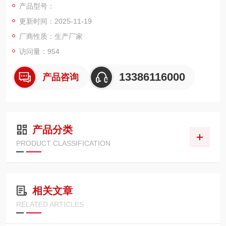
产品型号：
内置可充蓄电池,交直流两用
更新时间：2025-11-19
高分子外壳,抗*力出色
厂商性质：生产厂家
访问量：954
传 感 器：高精度称重传感器,精确稳定,
13386116000
产品咨询
双平行梁结构,抗侧向力强,
防护等级IP67;
产品分类
主要功能：净重,置零,去皮,累计等。
PRODUCT CLASSIFICATION
保护措施：智能判别电池电量,自动关机。
通讯接口：Rs 232c,Rs485可连接微型打印机。
相关文章
RELATED ARTICLES
800kg