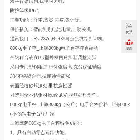
双平行梁结构,抗侧向力强,
防护等级IP67;
主要功能：净重,置零,去皮,累计等。
保护措施：智能判别电池电量,自动关机。
联系
通讯接口：Rs 232c,Rs485可连接微型打印机。
800kg电子秤_上海800kg电子台秤秤台结构
顶部
全钢秤台或在PD型外框四角加装调整支脚
采用专门型钢组焊,秤体强度高,充分保证精度
304不锈钢台面,抗腐蚀性能强
表面经喷砂烤漆处理,抗腐性强
可选用全不锈钢材质,经抛光,拉丝处理制作。
800kg电子秤_上海800kg（公斤）电子台秤价格_上海800k
g不锈钢电子台秤厂家
上海鹰牌800kg电子台秤特色功能：
1、具有自动零点追踪功能。