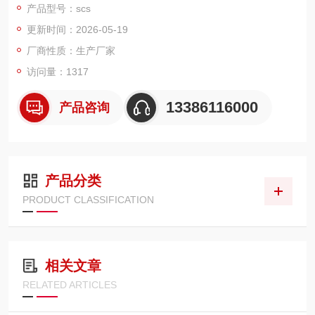
产品型号：scs
数据的有效管理、称重现场无人值守、防zuobi称重等对企业越来
更新时间：2026-05-19
越重要。无人值守电子汽车衡方案满足了用户这些需求。
厂商性质：生产厂家
访问量：1317
13386116000
产品咨询
产品分类
PRODUCT CLASSIFICATION
相关文章
RELATED ARTICLES