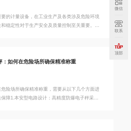
腐蚀：在...
微信
重要的计量设备，在工业生产及各类涉及危险环境
性和稳定性对于生产安全及质量控制至关重要。防
联系
养要求有以下这些：1.专人负责维护保养与管理
秤的维护保养和管理应有专门的人员负责。该人员
和技能，熟悉电子台秤的工作原理、结构组成以及
顶部
断设备可能出现的问题，并及时采取有效的维护措
秤：如何在危险场所确保精准称重
人应详细记录电子台秤的日常使用情况、维护保养
，建立...
在危险场所确保精准称重，需要从以下几个方面进
保障1.本安型电路设计：高精度防爆电子秤采用
限制能量的电路，即使发生短路等故障，产生的电
性混合物。例如，在一些存在易燃易爆气体的化工
避免因电气故障引发的爆炸。2.隔离措施：通过