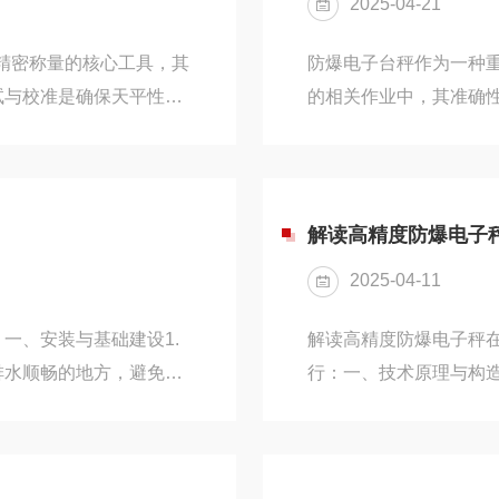
2025-04-21
下的长期可靠使用。防水防
室精密称量的核心工具，其
防爆电子台秤作为一种
试与校准是确保天平性能
的相关作业中，其准确
准备、安装确认、校准流
爆电子台秤具体的维护保
、调试前的准备1.环境
明确专人职责：电子台
0±2℃，湿度
需具备一定的专业知识
属部件热胀冷缩。避震与防
操作规程，能够准确判
解读高精度防爆电子
防振台面；避免空调直吹
施。建立维护档案：专
2025-04-11
记录、故障维修情况等信息
一、安装与基础建设1.
解读高精度防爆电子秤
排水顺畅的地方，避免安
行：一、技术原理与构造
，不能安装在地势低洼容
本安型电路，这是一种
。远离振动源和干扰源，
火花也不足以引燃爆炸
准确性，而电磁干扰可能
车间，本安型电路可有效