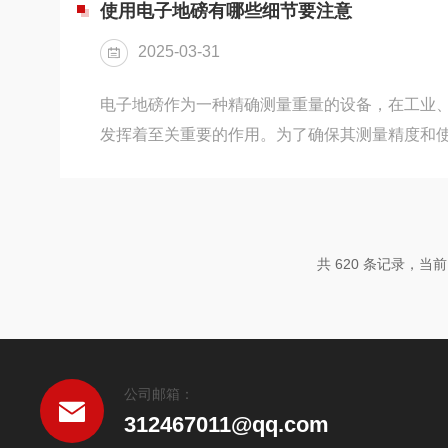
导致电子元件出现故障。2.基础施工质量基础要
使用电子地磅有哪些细节要注意
度和稳定性。一般采用混凝土基础，其深度和面
2025-03-31
最大称重量来确定，确保基础能...
电子地磅作为一种精确测量重量的设备，在工业
发挥着至关重要的作用。为了确保其测量精度和
循一系列严格的使用注意事项。以下是对电子地
述：一、使用前的准备与检查1.环境条件：-确保
风且无腐蚀性气体的环境中，避免潮湿和高温对设
周围是否有足够的空间，以便车辆或物品能够自
共 620 条记录，当前 6
水平稳固。2.设备检查：-在使用前，仔细检查地
显示器等关键部件是否完...
公司邮箱：
312467011@qq.com