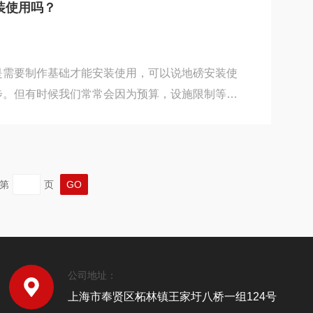
的电气部件与外界隔离开来，防止其与爆炸性环境
装使用吗？
电路板等关键部件放置在密封的防爆箱体内，阻断
传播...
是需要制作基础才能安装使用，可以说地磅安装使
步。但有时候我们常常会因为预算，设施限制等一
照正常的基础施工，或是不允许基础施工的情况
安装使用地磅呢？这个时候我们就要用到无基坑安
绍下。一、无基坑安装的介绍无基坑安装指的是安
用场地较多，汽车通过引坡上下秤台过磅，施工费
第
页
风干燥，从环境的角度来讲可确保汽车衡良好的使
无基坑安装...
公司地址：
上海市奉贤区柘林镇王家圩八桥一组124号