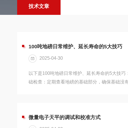
技术文章
100吨地磅日常维护、延长寿命的5大技巧
2025-04-30
以下是100吨地磅日常维护、延长寿命的5大技
础检查：定期查看地磅的基础部分，确保基础没
为基础的稳定性直接影响地磅的称重准确性。例
下沉，会导致地磅的秤台倾斜，使称重传感器受
损坏传感器。可以每月进行一次基础外观检查，
情况。清洁工作：保持地磅周围的环境清洁，每
微量电子天平的调试和校准方式
尘和泥土。特别是对于在户外使用的地磅，如在