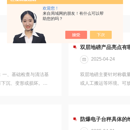
欢迎您！
来自局域网的朋友！有什么可以帮
助您的吗？
双层地磅产品亮点有
2025-04-24
巧：一、基础检查与清洁基
双层地磅主要针对称载
有下沉、变形或损坏。因
或人工搬运等环境。可
如，如果基础出现不均匀
坑中使用，保持地面与
力不均，长期下来可能会
优质不锈钢材质：该地
查看是否有裂缝、塌陷等
钢以其性能，在众多工
天清理地磅上的杂物、灰
酸碱特性，无论是面对
防爆电子台秤具体的
建筑工地或矿山等场所，
性，不易发生化学反应