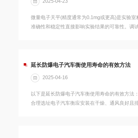
2025-04-23
车辆进出可能会带来大量的泥土...
微量电子天平(精度通常为0.1mg或更高)是实验
准确性和稳定性直接影响实验结果的可靠性。调
的关键步骤，需严格遵循操作规范。以下从环境
程、性能验证及日常维护等方面展开详细说明。一
条件控制温度与湿度：天平应置于恒温恒湿环境(2
45%~60%)，避免温度波动导致气流扰动或金
延长防爆电子汽车衡使用寿命的有效方法
风：远离振动源(如离心机、大型仪器)，放置于
2025-04-16
或人...
以下是延长防爆电子汽车衡使用寿命的有效方法：
合理选址电子汽车衡应安装在干燥、通风良好且
装在潮湿、积水或有腐蚀性气体的环境中。例如
易积水的区域，防止雨水浸泡损坏传感器等部件
如大型电机、高压线等。因为振动会影响称重的