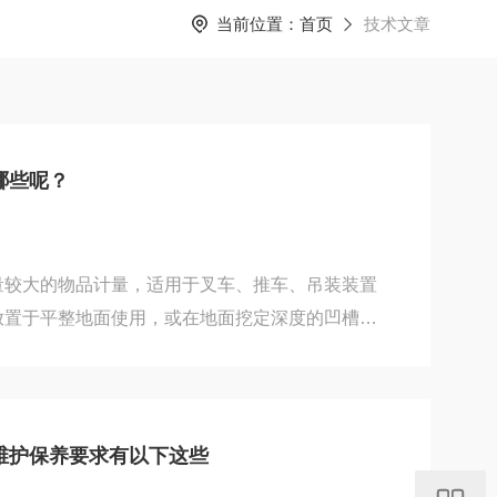
当前位置：
首页
技术文章
哪些呢？
量较大的物品计量，适用于叉车、推车、吊装装置
放置于平整地面使用，或在地面挖定深度的凹槽基
秤面平整。双层地磅产品亮点如下：1、整秤设计
磅的整秤采用高品质的不锈钢材质打造而成。不锈
业环境中展现出*的适应性。这种材质具有出色的耐
酸性还是碱性物质的侵蚀，都能保持自身的稳定
维护保养要求有以下这些
而导致损坏，从而确保了地磅在各种复杂化学环境