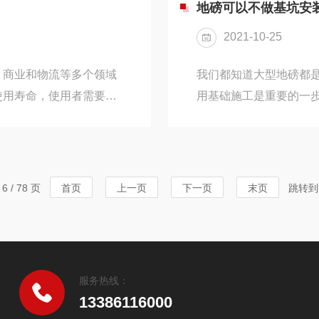
牢固、平整，有足够的强
将可能产生火花或高温
地磅可以不做基坑安
积应根据汽车衡的尺寸和
接触。比如，将电源、
2021-10-25
了电气火花或高温向外界的
、商业和物流等多个领域
我们都知道大型地磅都
使用寿命，使用者需要遵
用基础施工是重要的一
磅使用注意事项的详细描
些原因导致我们不能按
电子地磅安装在干燥、通
下，我们该怎么正常的
备造成损害。-检查地磅
装了，下面我们就来介
由进出，并确保称重平台
装的秤台高出地面，占
 / 78 页
首页
上一页
下一页
末页
跳转到
磅的称重平台、传感器、
用相对较少，基坑内通
用状态，且易于维护。二、
服务热线：
13386116000