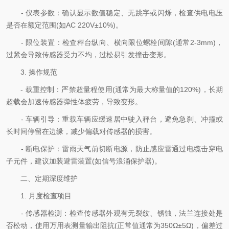
- 仪表参数：确认显示数值稳定、无跳字或闪烁，检查供电电压
是否在额定范围(如AC 220V±10%)。
- 限位装置：检查秤台纵向、横向限位螺栓间隙(通常2-3mm)，
过紧会导致传感器受力不均，过松易引发撞击变形。
3. 操作规范
- 载重控制：严禁超量程使用(通常为最大称量值的120%)，长期
超载会加速传感器弹性体疲劳，导致变形。
- 车辆引导：重载车辆应缓速居中驶入秤台，避免急刹、冲撞或
长时间停留在边缘，减少偏载对传感器的损害。
- 断电保护：雷雨天气前切断电源，防止感应雷通过电缆击穿电
子元件，建议加装避雷装置(如信号浪涌保护器)。
二、定期深度维护
1. 月度检查项目
- 传感器检测：检查传感器外观有无裂纹、锈蚀，法兰连接处是
否松动，使用万用表测量输出阻抗(正常值通常为350Ω±5Ω)，偏差过