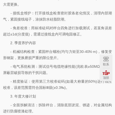
大需更换。
- 接线盒维护：打开接线盒检查密封胶条老化情况，清理内部潮
气，紧固接线端子，涂抹防水硅脂防潮。
- 角差校准：用标准砝码对秤台四角进行加载测试，若某角误差
超过±1d(分度值)，需通过接线盒内可调电阻修正。
2. 季度养护内容
- 机械结构检查：紧固秤台螺栓(均匀力矩至30-40N·m)，修复变
形钢架，更换磨损严重的限位垫片。
联系
- 电气系统检测：测试信号电缆绝缘性能(兆欧表≥50MΩ)，排查
屏蔽层破损导致的干扰问题。
顶部
- 精度验证：使用第三方校准砝码(如最大称量的50%)进行线性
校准，误差范围需符合国标Ⅲ级(±0.3‰)。
3. 年度大修计划
- 全面拆解清洁：拆除秤台，清除底部淤泥、锈迹，对金属结构
进行防腐喷漆处理。