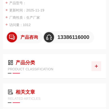
产品型号：
更新时间：2025-11-19
全钢高精度电子汽车衡秤台主梁、辅梁为坚固的工字钢、槽钢等
型钢结构.秤台面板选用优质原厂平板，合理拼接成封闭的箱型框
厂商性质：生产厂家
架结构。组焊时运用*的工.装夹具、精密的空间定位测量技术和*
访问量：1012
的焊接工艺，有效的保证了如此大面积秤台.的平整度、空间几何
尺寸及焊接应力的合理分布。适用于冶金、矿山、
13386116000
产品咨询
产品分类
PRODUCT CLASSIFICATION
相关文章
RELATED ARTICLES