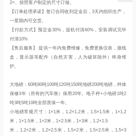
2>、按照客户制定的尺寸订做。
【订单处理承诺】签订合同收到定金后，3天内组织生产，
一星期内可交货。
【付款方式】预定金30%，提机付清60%，安装调试完毕
付清10%
【售后服务】 提供一年内免费维修，免费更换仪表，接线
盒，显示器等配件（自然灾害，人为破坏除外）终身维
护。
大地磅：60吨80吨100吨120吨150吨地磅200吨地磅，秤体
保修3年（所有的汽车衡）保用20年。电子秤+小地磅1吨2
吨3吨5吨10吨全部质保一年。
小地磅常规尺寸：1×1米，1.2×1.2米，1.5×1.5米，1×1.2
米，1×1.5米，1×2米，1×2.5米，1×3米，1.2×1.5
米，1.2×2米，1.2×2.5米，1.5×2米，1.5×2.5米，1.5×3