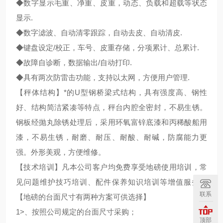
◆数字显示毛重、净重、皮重，动态、负载和超载等状态
显示.
◆数字滤波、自动清零跟踪，自动去皮、自动清皮.
◆键盘设定/校正，车号、皮重存储，分项累计、总累计.
◆故障自诊断，数据输出/自动打印.
◆具有两次防雷击功能，支持以太网，方便用户管理.
【秤体结构】*的U型钢桥梁式结构，具有强度高、钢性
好、结构简洁紧凑等特点，秤台内腔全密封，不易生锈。
钢板经抛丸除锈处理后，采用环氧富锌底漆和丙稀酸船用
漆，不易生锈，耐磨、耐压、耐酸、耐碱，防腐能力更
强。外形美观，方便维修。
【技术培训】凡本公司客户均免费享受地磅使用培训，常
见问题维护技巧培训、配件保养知识培训等增值服务。
联系
【地磅的台面尺寸有两种方案可供选择】
1>、按照公司规定的台面尺寸采购；
顶部