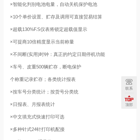
×智能化判别电池电量，自动关机保护电池
×10个单价设置、贮存及调用可直接贸易结算
×超载130%F.S仪表将锁定超载值显示
×可提商10倍精度显示当前称量
×不间断(实用)时钟：真正的约定日期停机功能
×车号、皮重500辆贮存，断电保护
个称重记录贮存；各类统计报表
联系
×按车号分类统计；按货号分类统
×日报表、月报表统计
顶部
×中文填充式快速打印可选
×多种针式24针打印机配接