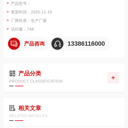
产品型号：
×交直流（内置电瓶）两用仪表
更新时间：2025-11-19
×四点线性修正
厂商性质：生产厂家
访问量：748
×智能化判别电池电量，自动关机保护电池
13386116000
产品咨询
×10个单价设置、贮存及调用可直接贸易结算
×超载130%F.S仪表将锁定超载值显示
产品分类
×可提商10倍精度显示当前称量
PRODUCT CLASSIFICATION
×不间断（实用）时钟：真正的约定日期停机功能
×车号、皮重500辆贮存，断电保护
相关文章
RELATED ARTICLES
个称重记录贮存；各类统计报表