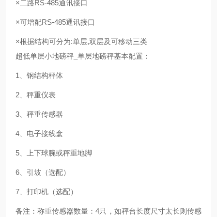
×二路RS-485通讯接口
×可增配RS-485通讯接口
×根据结构可分为:单层,双层及可移动三类
超低单层小地磅秤_单层地磅秤基本配置：
1、钢结构秤体
2、秤重仪表
3、秤重传感器
4、电子接线盒
5、上下球腕或秤重地脚
6、引坡（选配）
7、打印机（选配）
备注：称重传感器数量：4只，如秤台长度尺寸太长则传感