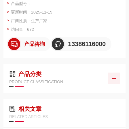
产品型号：
用于冶金,建材,仓储货运,内河码头等行业。
更新时间：2025-11-19
缓冲型电子地上衡结构功能特点：
厂商性质：生产厂家
访问量：672
使用高精度系列传感器4颗,使用寿命长,安全超载200%,极限超载4
00%；
13386116000
产品咨询
标准搭配XK3190-A12E显示器,依需求也可搭配其它显示器,内置6
V/4mA免维护蓄
产品分类
PRODUCT CLASSIFICATION
相关文章
RELATED ARTICLES