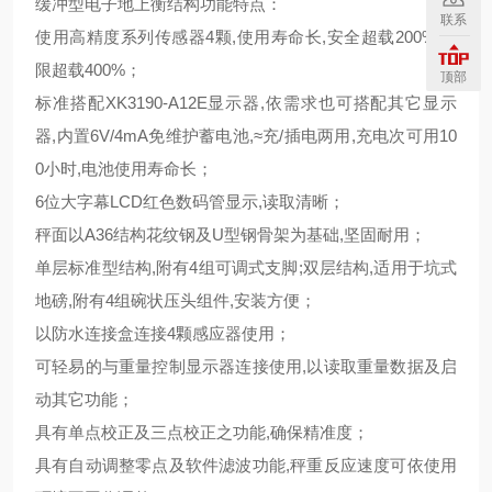
缓冲型电子地上衡结构功能特点：
联系
使用高精度系列传感器4颗,使用寿命长,安全超载200%,极
限超载400%；
顶部
标准搭配XK3190-A12E显示器,依需求也可搭配其它显示
器,内置6V/4mA免维护蓄电池,≈充/插电两用,充电次可用10
0小时,电池使用寿命长；
6位大字幕LCD红色数码管显示,读取清晰；
秤面以A36结构花纹钢及U型钢骨架为基础,坚固耐用；
单层标准型结构,附有4组可调式支脚;双层结构,适用于坑式
地磅,附有4组碗状压头组件,安装方便；
以防水连接盒连接4颗感应器使用；
可轻易的与重量控制显示器连接使用,以读取重量数据及启
动其它功能；
具有单点校正及三点校正之功能,确保精准度；
具有自动调整零点及软件滤波功能,秤重反应速度可依使用