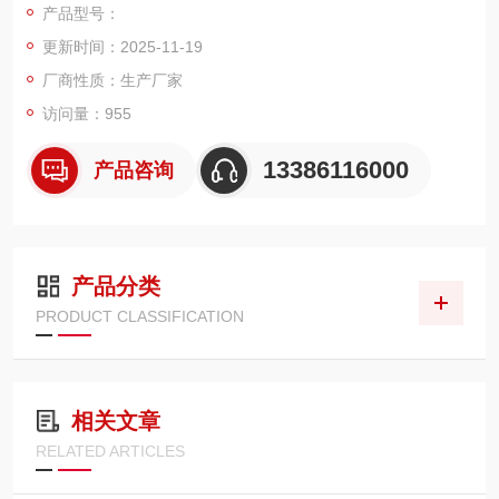
产品型号：
800kg电子秤_上海800kg电子台秤功能特点：
更新时间：2025-11-19
称重仪表：LED数码显示,清晰易读,
厂商性质：生产厂家
访问量：955
内置可充蓄电池,交直流两用
13386116000
产品咨询
高分子外壳,抗*力出色
传 感 器：高精度称重传感器,精确稳定,
产品分类
双平行梁结构,抗侧向力强,
PRODUCT CLASSIFICATION
防护等级IP67;
主要功能：净重,置零,去皮,累计等。
相关文章
RELATED ARTICLES
保护措施：智能判别电池电量,自动关机。