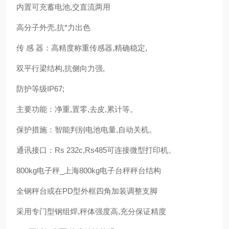
内置可充蓄电池,交直流两用
高分子外壳,抗*力出色
传 感 器：高精度称重传感器,精确稳定,
双平行梁结构,抗侧向力强,
防护等级IP67;
主要功能：净重,置零,去皮,累计等。
保护措施：智能判别电池电量,自动关机。
通讯接口：Rs 232c,Rs485可连接微型打印机。
800kg电子秤_上海800kg电子台秤秤台结构
全钢秤台或在PD型外框四角加装调整支脚
采用专门型钢组焊,秤体强度高,充分保证精度