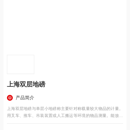
上海双层地磅
产品简介
上海双层地磅与单层小地磅称主要针对称载量较大物品的计量。
用叉车、推车、吊装装置或人工搬运等环境的物品测量。能放置
于平整的地面使用。或在地面挖定深度的凹槽基坑，将地磅放置
于凹。