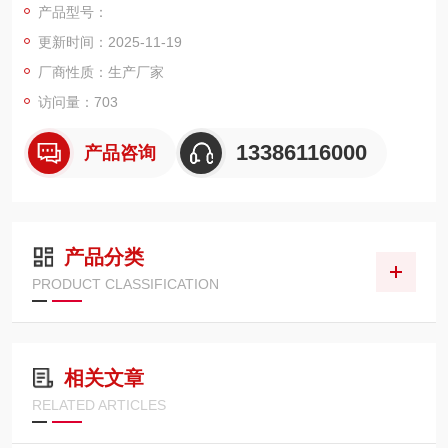
产品型号：
计，低平台、外形美观、安装检修方便，具有称重精度高、稳定
更新时间：2025-11-19
性强，使用寿命长等特点。它具有模拟汽车衡所不可比拟的切优
点。数字式汽车衡所配置的传感器为数字式传感器，采用的蠕
厂商性质：生产厂家
变、温度自动数字化补偿技术，后输入仪表的为数字信号。
访问量：703
13386116000
产品咨询
上海鹰牌数字电子地上衡
产品分类
PRODUCT CLASSIFICATION
相关文章
RELATED ARTICLES