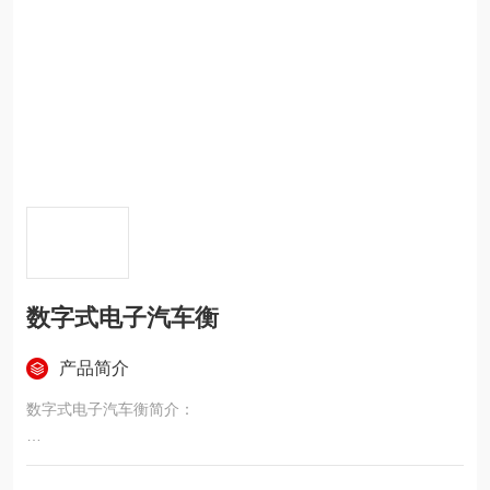
数字式电子汽车衡
产品简介
数字式电子汽车衡简介：
SCS系列电子汽车衡由秤台、传感器、限位装置、接线盒、传输
电缆、称重仪表等组成称重系统。秤台结构采用全钢模块化设