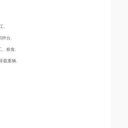
工.
秤台.
、粮食.
等载重辆.