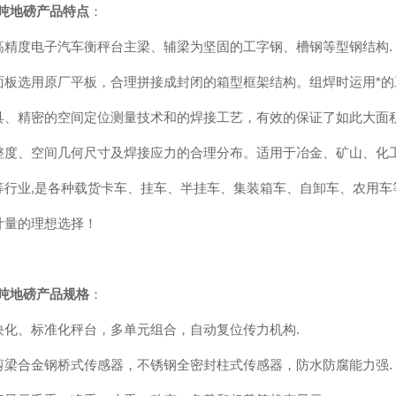
0吨地磅产品特点
：
高精度电子汽车衡秤台主梁、辅梁为坚固的工字钢、槽钢等型钢结构.
面板选用原厂平板，合理拼接成封闭的箱型框架结构。组焊时运用*的
具、精密的空间定位测量技术和的焊接工艺，有效的保证了如此大面积
整度、空间几何尺寸及焊接应力的合理分布。适用于冶金、矿山、化工
等行业,是各种载货卡车、挂车、半挂车、集装箱车、自卸车、农用车
计量的理想选择！
0吨地磅
产品规格
：
块化、标准化秤台，多单元组合，自动复位传力机构
.
剪梁合金钢桥式传感器，不锈钢全密封柱式传感器，防水防腐能力强
.