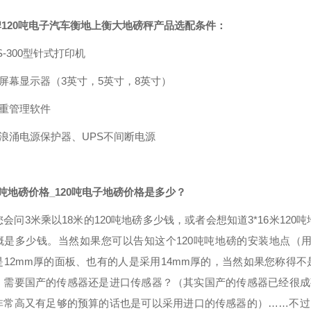
牌
120吨电子汽车衡地上衡大地磅秤
产品选配条件：
S-300型针式打印机
大屏幕显示器（3英寸，5英寸，8英寸）
称重管理软件
防浪涌电源保护器、UPS不间断电源
20吨地磅价格_120吨电子地磅价格是多少？
会问3米乘以18米的120吨地磅多少钱，或者会想知道3*16米120吨
概是多少钱。当然如果您可以告知这个120吨吨地磅的安装地点（
是12mm厚的面板、也有的人是采用14mm厚的，当然如果您称得不
、需要国产的传感器还是进口传感器？（其实国产的传感器已经很成
非常高又有足够的预算的话也是可以采用进口的传感器的）……不过