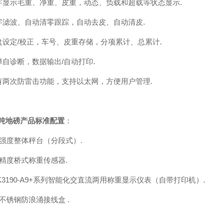
字显示毛重、净重、皮重，动态、负载和超载等状态显示
.
字滤波、自动清零跟踪，自动去皮、自动清皮
.
盘设定/校正，车号、皮重存储，分项累计、总累计
.
障自诊断，数据输出/自动打印
.
有两次防雷击功能，支持以太网，方便用户管理.
0吨地磅
产品标准配置
：
高强度整体秤台（分段式）
.
高精度桥式称重传感器
.
K3190-A9+系列智能化交直流两用称重显示仪表（自带打印机）
.
不锈钢防浪涌接线盒 .