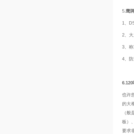
5.
鹰
1、D
2、
3、
4、
6.1
也许您
的大
（般
板）
要求