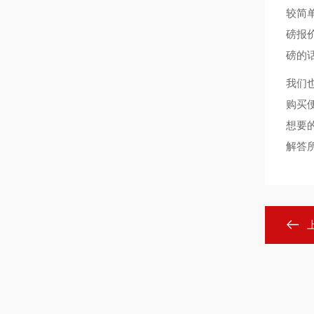
较简
磅报
磅的
我们
购买
想要
解答