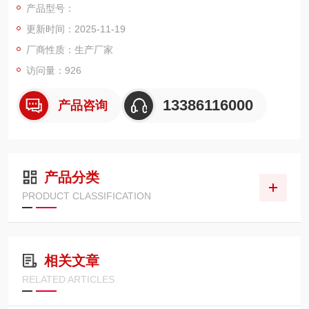
产品型号：
杠杆原理纯机械构造的机械式地上衡，也称作机械地磅。
更新时间：2025-11-19
厂商性质：生产厂家
访问量：926
2.5吨电子地上衡特点：
13386116000
产品咨询
*外型美观,结构坚固,工艺*,创新高刚性高强度设计
*高强度结构秤体，适合各种恶劣环境
*高精度传感器，铲车移位方便。可配引坡
*台面可选：花纹板或平板
产品分类
*表面
PRODUCT CLASSIFICATION
相关文章
RELATED ARTICLES