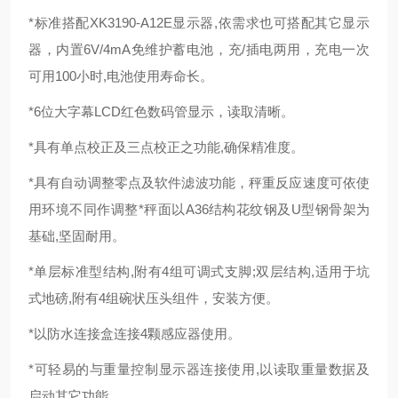
*标准搭配XK3190-A12E显示器,依需求也可搭配其它显示
器，内置6V/4mA免维护蓄电池，充/插电两用，充电一次
可用100小时,电池使用寿命长。
*6位大字幕LCD红色数码管显示，读取清晰。
*具有单点校正及三点校正之功能,确保精准度。
*具有自动调整零点及软件滤波功能，秤重反应速度可依使
用环境不同作调整*秤面以A36结构花纹钢及U型钢骨架为
基础,坚固耐用。
*单层标准型结构,附有4组可调式支脚;双层结构,适用于坑
式地磅,附有4组碗状压头组件，安装方便。
*以防水连接盒连接4颗感应器使用。
*可轻易的与重量控制显示器连接使用,以读取重量数据及
启动其它功能。