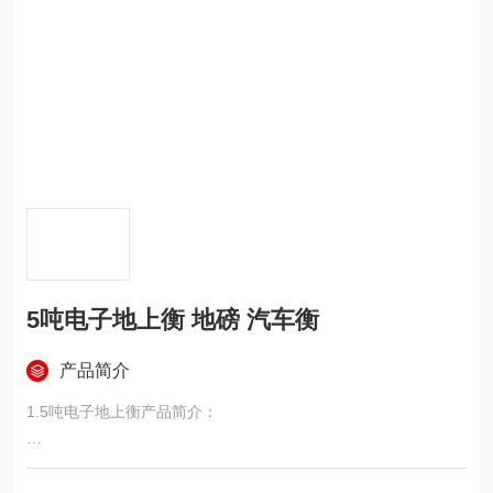
5吨电子地上衡 地磅 汽车衡
产品简介
1.5吨电子地上衡产品简介：
电子地上衡也被称为地磅，是厂矿、商家等用于大宗货物计量的
主要称重设备。在二十世纪80年代之前常见的地上衡一般是利用