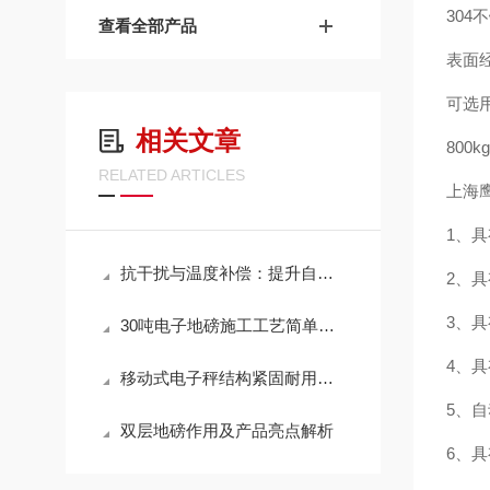
304
查看全部产品
表面
可选
相关文章
800
RELATED ARTICLES
上海鹰
1、
抗干扰与温度补偿：提升自动称重系统稳定性的关键技术
2、
3、
30吨电子地磅施工工艺简单、快速
4、
移动式电子秤结构紧固耐用，抗腐蚀性强
5、自
双层地磅作用及产品亮点解析
6、具有