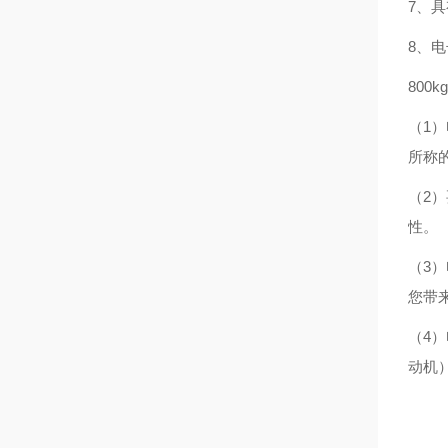
7、
8、
800
（1
所称
（2
性。
（3
您带
（4
动机