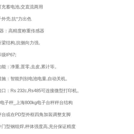
可充蓄电池,交直流两用
外壳,抗*力出色
 器：高精度称重传感器
梁结构,抗侧向力强,
级IP67;
能：净重,置零,去皮,累计等。
措施：智能判别电池电量,自动关机。
口：Rs 232c,Rs485可连接微型打印机。
kg电子秤_上海800kg电子台秤秤台结构
秤台或在PD型外框四角加装调整支脚
专门型钢组焊,秤体强度高,充分保证精度