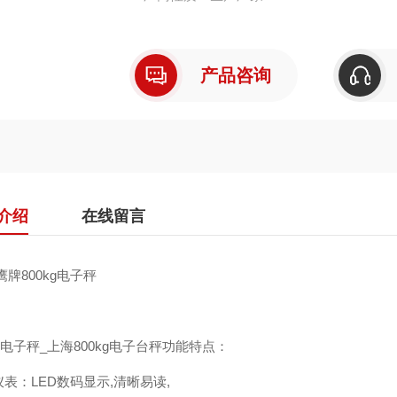
内置可充蓄电池,交直流两用
产品咨询
高分子外壳,抗*力出色
传 感 器：高精度称重传感器
双平行梁结构,抗侧向力强,
介绍
在线留言
防护等级IP67;
主要功能：净重,置零,去皮,累计等。
牌800kg电子秤
保护措施：智能判别电池电量,自动关机。
kg电子秤_上海800kg电子台秤功能特点：
通讯接口：Rs 232c,Rs485可连接微
表：LED数码显示,清晰易读,