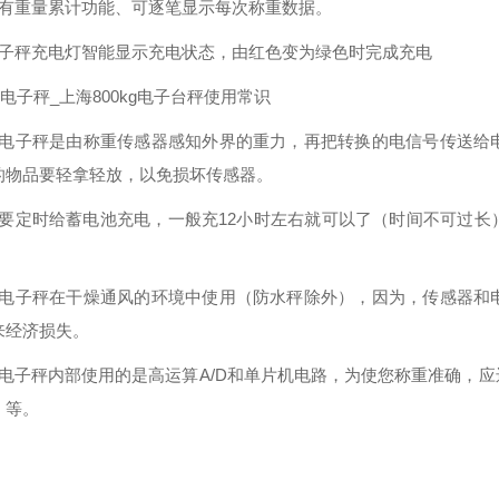
具有重量累计功能、可逐笔显示每次称重数据。
电子秤充电灯智能显示充电状态，由红色变为绿色时完成充电
kg电子秤_上海800kg电子台秤使用常识
）电子秤是由称重传感器感知外界的重力，再把转换的电信号传送给
的物品要轻拿轻放，以免损坏传感器。
）要定时给蓄电池充电，一般充12小时左右就可以了（时间不可过
）电子秤在干燥通风的环境中使用（防水秤除外），因为，传感器和
来经济损失。
）电子秤内部使用的是高运算A/D和单片机电路，为使您称重准确，
）等。