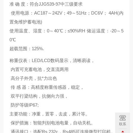
准 确 度：符合JJG539-97中三级要求
使用电源：AC187～242V；49～51Hz；DC6V； 4AH(内
置免维护蓄电池)
使用温度、湿度：0～40℃；≤90%RH 储运温度：-20～5
0℃
超载范围：125%.
称重仪表：LED/LCD数码显示，清晰易读，
内置可充蓄电池，交直流两用
高分子外壳，抗*力出色
传 感 器：高精度称重传感器，稳定，
双平行梁结构，抗侧向力强，
防护等级IP67;
主要功能：净重，置零，去皮，累计等。
保护措施：智能判别电池电量，自动关机。
联系
通讯接口：选配Rs 232c，Rs485可连接微型打印机。