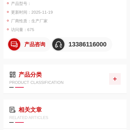
产品型号：
称量：30kg --1000kg。
更新时间：2025-11-19
显示方式：LED/LCD
准 确 度：符合JJG539-97中三级要求
厂商性质：生产厂家
使用电源：AC187～242V；49～51Hz；DC6V； 4AH（内置免
访问量：675
维护蓄电池）
使用温度、湿度：0～40℃；≤90%RH 储运温度：-20～
13386116000
产品咨询
产品分类
PRODUCT CLASSIFICATION
相关文章
RELATED ARTICLES