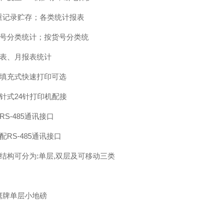
重记录贮存；各类统计报表
车号分类统计；按货号分类统
报表、月报表统计
文填充式快速打印可选
种针式24针打印机配接
RS-485通讯接口
配RS-485通讯接口
据结构可分为:单层,双层及可移动三类
鹰牌单层小地磅