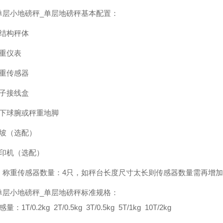
单层小地磅秤_单层地磅秤基本配置：
钢结构秤体
秤重仪表
秤重传感器
电子接线盒
上下球腕或秤重地脚
引坡（选配）
打印机（选配）
：称重传感器数量：4只，如秤台长度尺寸太长则传感器数量需再增加
单层小地磅秤_单层地磅秤标准规格：
量：1T/0.2kg 2T/0.5kg 3T/0.5kg 5T/1kg 10T/2kg