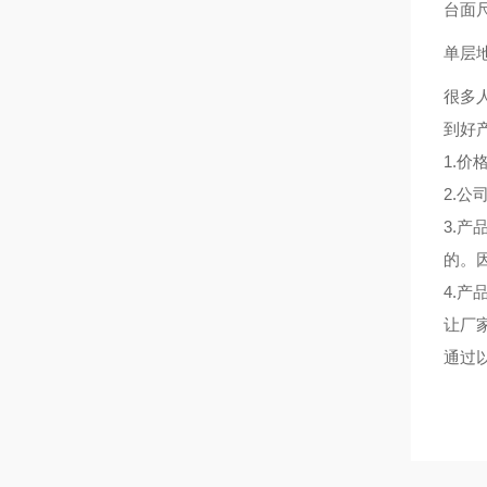
台面尺寸
单层
很多
到好
1.
2.
3.
的。
4.
让厂
通过