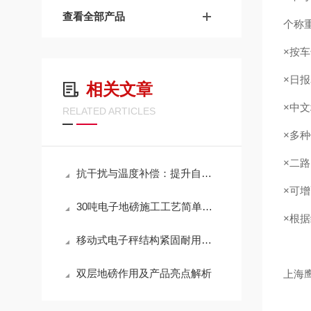
查看全部产品
个称
×按
×日
相关文章
×中
RELATED ARTICLES
×多
×二路
抗干扰与温度补偿：提升自动称重系统稳定性的关键技术
×可增
30吨电子地磅施工工艺简单、快速
×根
移动式电子秤结构紧固耐用，抗腐蚀性强
双层地磅作用及产品亮点解析
上海