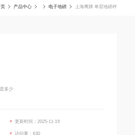
首页
产品中心
电子地磅
上海鹰牌 单层地磅秤
格是多少
中因雨淋日晒，酸碱腐蚀及结构的热胀冷缩而出现秤
更新时间：2025-11-19
问题，抗腐能力、结构稳定、自重大、定位准、不变
访问量：630
口码头、冷冻行业等对防腐功能要求较高的行业。