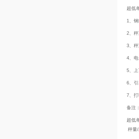
超低
1、
2、
3、
4、
5、
6、
7、
备注
超低
秤量/感