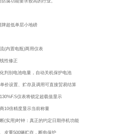
对防腐功能要求较高的行业。
鹰牌超低单层小地磅
流(内置电瓶)两用仪表
点线性修正
能化判别电池电量，自动关机保护电池
0个单价设置、贮存及调用可直接贸易结算
130%F.S仪表将锁定超载值显示
提商10倍精度显示当前称量
间断(实用)时钟：真正的约定日期停机功能
、皮重500辆贮存，断电保护