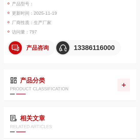
产品型号：
120吨电子汽车衡（电子地磅）简介：电子汽车衡，通常被称作
更新时间：2025-11-19
电子地磅或电子磅。称重精准的特点而被广泛用于粮食、竹木加
工、化工企业、砂石厂矿、物流建筑在节约人工时间，提高了生
厂商性质：生产厂家
产效率以及经济效益。
访问量：797
13386116000
产品咨询
上海鹰牌120吨地磅
产品分类
PRODUCT CLASSIFICATION
2.120吨地磅产品特点：
全钢高精度电子汽车衡秤台主梁、辅梁为坚固的工字钢、槽钢等
型钢结构.
相关文章
RELATED ARTICLES
秤台面板选用优质