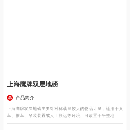
上海鹰牌双层地磅
产品简介
上海鹰牌双层地磅主要针对称载量较大的物品计量，适用于叉
车、推车、吊装装置或人工搬运等环境。可放置于平整地面使
用，或在地面挖定深度的凹槽基坑中使用，保持地面与秤面平
整。