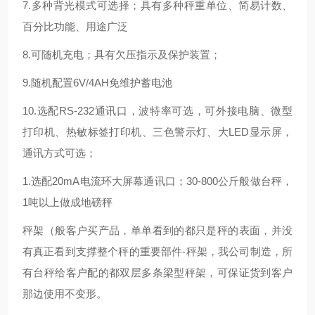
7.多种背光模式可选择；具有多种秤重单位、简易计数、
百分比功能、用途广泛
8.可随机充电；具有欠压指示及保护装置；
9.随机配置6V/4AH免维护蓄电池
10.选配RS-232通讯口，波特率可选，可外接电脑、微型
打印机、热敏标签打印机、三色警示灯、大LED显示屏，
通讯方式可选；
1.选配20mA电流环大屏幕通讯口；30-800公斤般做台秤，
1吨以上做成地磅秤
秤架（般客户买产品，单单看到的都只是秤的表面，并没
有真正看到支撑整个秤的重要部件-秤架，我公司制造，所
有台秤给客户配的都双层多条梁型秤架，可保证货到客户
那边使用不变形。