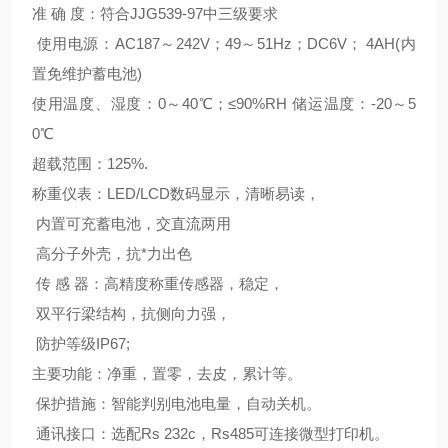
准 确 度：符合JJG539-97中三级要求
使用电源：AC187～242V；49～51Hz；DC6V； 4AH(内
置免维护蓄电池)
使用温度、湿度：0～40℃；≤90%RH 储运温度：-20～5
0℃
超载范围：125%.
称重仪表：LED/LCD数码显示，清晰易读，
内置可充蓄电池，交直流两用
高分子外壳，抗*力出色
传 感 器：高精度称重传感器，稳定，
双平行梁结构，抗侧向力强，
防护等级IP67;
主要功能：净重，置零，去皮，累计等。
保护措施：智能判别电池电量，自动关机。
通讯接口：选配Rs 232c，Rs485可连接微型打印机。