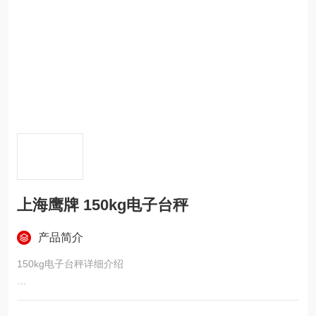
上海鹰牌 150kg电子台秤
产品简介
150kg电子台秤详细介绍
秤盘材质：304号不锈钢,经抛光、拉丝处理制作
秤架材质：Q23高强度碳钢,经喷砂烤漆处理，抗腐性强