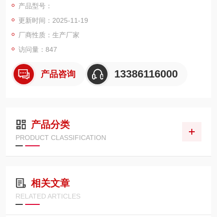
产品型号：
称量：30kg --1000kg。
更新时间：2025-11-19
显示方式：LED/LCD
准 确 度：符合JJG539-97中三级要求
厂商性质：生产厂家
使用电源：AC187～242V；49～51Hz；DC6V； 4AH（内置免
访问量：847
维护蓄电池）
使用温度、湿度：0～40℃；≤90%RH 储运温度：-20～
13386116000
产品咨询
产品分类
PRODUCT CLASSIFICATION
相关文章
RELATED ARTICLES