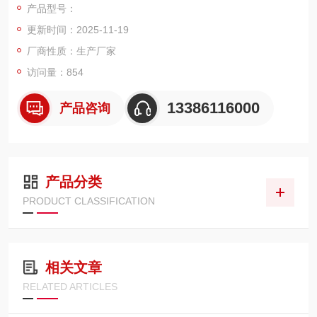
产品型号：
量程：1T 2T 3T 5T 10T
更新时间：2025-11-19
规格：0.6m×0.8m、0.8m×1.0m、1.0m×1.2m、1.2m×1.5m、1.
厂商性质：生产厂家
5m×3.0m、3.0m×4.5m、3.0m×6.0m、3.0m×9.0m
访问量：854
可配仪表：台秤仪表、定量控制仪表、条码打印仪表
13386116000
产品咨询
上海3吨电子地磅特色
*无框架、低台面，自带限位，自动复位功能
产品分类
PRODUCT CLASSIFICATION
相关文章
RELATED ARTICLES