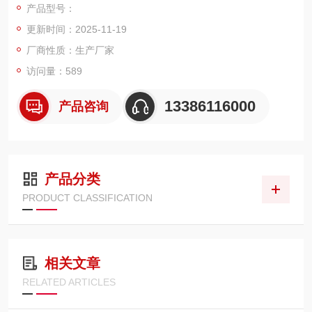
产品型号：
重量轻、移动维修方便、安全可靠、价格低廉等特点。产品经仪
更新时间：2025-11-19
器仪表防爆安全监督检查站鉴定合格。是厂矿、商家等用于大宗
货物计量的主要称重设备。在二十世纪80年代之前常见的地上衡
厂商性质：生产厂家
一般是利用杠杆原理纯机械构造的机械式地上衡，也称作机械地
访问量：589
磅。采用新一代的元器件和
13386116000
产品咨询
产品分类
PRODUCT CLASSIFICATION
相关文章
RELATED ARTICLES