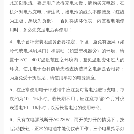
此加以限流。要是用户觉得充电太慢，请购买充电器，在
机外对电池充电，请注意，接电池的线头不能接反（红线
为正极，黑线为负极），否则将烧坏仪表。内置蓄电池使
用时，务必先充足电后再使用！
4、电子台秤安装地点务必要稳定、平坦。避免有强风（如
冷气或电风扇风口）和震动（如重型机器旁）的环境。请
置于-5℃—40℃温度范围之环境内，避免温度变化过大的
环境。使用电子台秤前请先检查所选择之电源是否相符；
为避免受干扰起见，请使用单独的电源插座。
5、在正常使用电子秤过程中应注意对蓄电池进行充电，每
次约为10—16小时。若长期不用，应注意每隔2个月对仪
表通电10—16小时，以延长蓄电池的使用寿命。
6、只有在电源线断开AC220V，而开关打开的情况下，按
[启动]按钮，正常的电池才能使仪表工作，三个电量指示灯