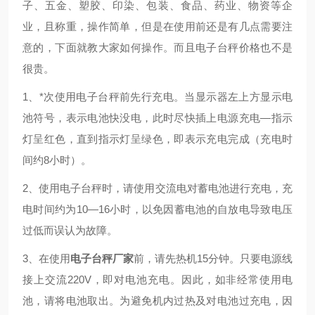
子、五金、塑胶、印染、包装、食品、药业、物资等企
业，且称重，操作简单，但是在使用前还是有几点需要注
意的，下面就教大家如何操作。而且电子台秤价格也不是
很贵。
1、*次使用电子台秤前先行充电。当显示器左上方显示电
池符号，表示电池快没电，此时尽快插上电源充电—指示
灯呈红色，直到指示灯呈绿色，即表示充电完成（充电时
间约8小时）。
2、使用电子台秤时，请使用交流电对蓄电池进行充电，充
电时间约为10—16小时，以免因蓄电池的自放电导致电压
过低而误认为故障。
3、在使用
电子台秤厂家
前，请先热机15分钟。只要电源线
接上交流220V，即对电池充电。因此，如非经常使用电
池，请将电池取出。为避免机内过热及对电池过充电，因