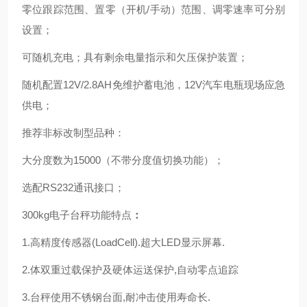
零位跟踪范围、置零（开机/手动）范围、调零速率可分别
设置；
可随机充电；具有剩余电量指示和欠压保护装置；
随机配置12V/2.8AH免维护蓄电池，12V汽车电瓶现场应急
供电；
推荐非标改制型品种：
大分度数为15000（不带分度值切换功能）；
选配RS232通讯接口；
300kg电子台秤功能特点
：
1.高精度传感器(LoadCell).超大LED显示屏幕.
2.体双重过载保护及硬体运送保护,自动零点追踪
3.台秤使用不锈钢台面,耐冲击使用寿命长.