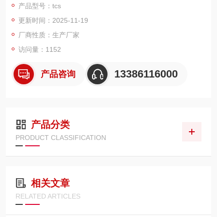
产品型号：tcs
革，改为上海鹰牌衡器有限公司！专业生产各类电子汽车衡，电
更新时间：2025-11-19
子地上衡，1吨-150吨地磅,电子秤，吊钩秤。产品多次获国家轻
工部、上海市产品奖，是衡器行业的重点企业。
厂商性质：生产厂家
访问量：1152
13386116000
产品咨询
产品分类
PRODUCT CLASSIFICATION
相关文章
RELATED ARTICLES