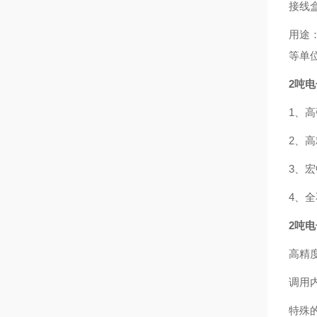
接线
用途
等单
2吨
1、高
2、
3、宏
4、全
2吨
高精度
调用
特殊