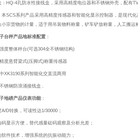
盒：HQ-4孔防水性接线盒，采用高精度电位器和不锈钢外壳，配有T
：本SCS系列产品采用高精度传感器和智能化显示控制器，是现代
位小宗货物的计量，适于用吊装物料称量，铲车铲放称量，人工搬运
电子台秤产品
地标准配置
：
强度整体秤台(可选304全不锈钢结构)
高精度悬臂梁式(压脚式)称重传感器
中XK3190系列智能化交直流两用
不锈钢防浪涌接线盒 .
电子地磅产品
仪表功能
：
A/D转换，可读性达1/30000；
内码显示方便，替代感量砝码观察及分析允差；
的软件技术，增强系统的抗振动能力；