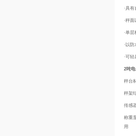
·具
·秤
·单
·以
·可
2吨
秤台
秤架
传感
称重
用