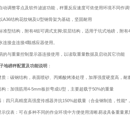
有自动调整零点及软件滤波功能，秤重反应速度可依使用环境不同作调
面以A36结构花纹钢及U型钢骨架为基础，坚固耐用
层标准型结构，附有4组可调式支脚;双层结构，适用于坑式地磅，附有
防水连接盒连接4颗感应器使用。
轻易的与重量控制显示器连接使用，以读取重量数据及启动其它功能
电子地磅秤配置及功能说明
：
材质：碳钢结构，表面喷砂、丙烯酸烤漆处理，加厚强度硬度高，耐
结构：加强筋用4-5mm板折弯成U型，主要超载于50%的重量
器：四只高精度高强度传感器并抗150%超载量（合金钢制造，性能*
显示仪表：可在多种不同的作业环境中方便使用清晰易读具备重量累