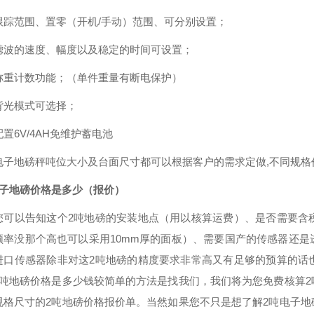
跟踪范围、置零（开机/手动）范围、可分别设置；
滤波的速度、幅度以及稳定的时间可设置；
称重计数功能；（单件重量有断电保护）
背光模式可选择；
置6V/4AH免维护蓄电池
电子地磅秤吨位大小及台面尺寸都可以根据客户的需求定做,不同规格
电子地磅价格是多少（报价）
您可以告知这个2吨地磅的安装地点（用以核算运费）、是否需要含
频率没那个高也可以采用10mm厚的面板）、需要国产的传感器还
进口传感器除非对这2吨地磅的精度要求非常高又有足够的预算的话
2吨地磅价格是多少钱较简单的方法是找我们，我们将为您免费核算
规格尺寸的2吨地磅价格报价单。当然如果您不只是想了解2吨电子