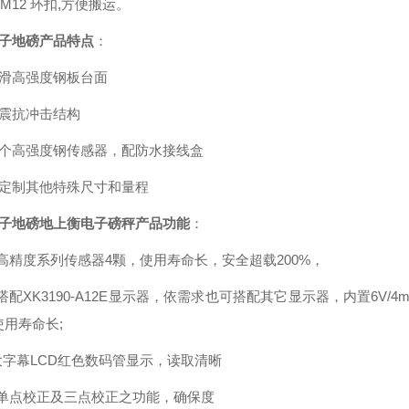
有M12 环扣,方便搬运。
电子地磅产品特点
：
防滑高强度钢板台面
抗震抗冲击结构
四个高强度钢传感器，配防水接线盒
可定制其他特殊尺寸和量程
电子地磅地上衡电子磅秤
产品功能
：
用高精度系列传感器4颗，使用寿命长，安全超载200%，
搭配XK3190-A12E显示器，依需求也可搭配其它显示器，内置6V/
使用寿命长;
位大字幕LCD红色数码管显示，读取清晰
有单点校正及三点校正之功能，确保度