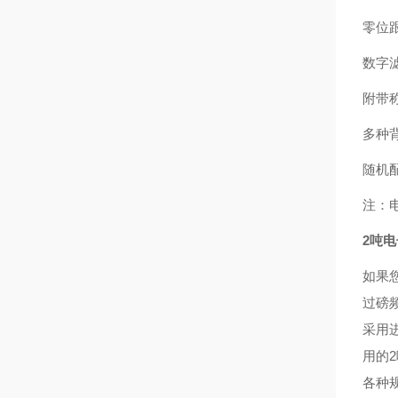
零位
数字
附带
多种
随机配
注：
2吨
如果
过磅
采用
用的
各种