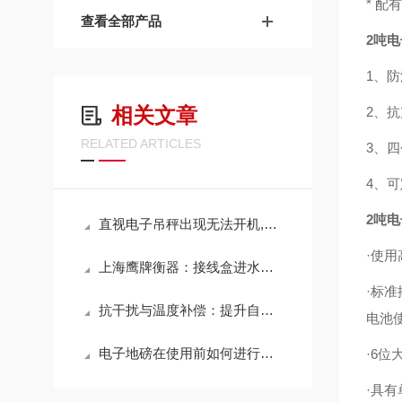
* 配
查看全部产品
2吨
1、
相关文章
2、
RELATED ARTICLES
3、
4、
2吨
直视电子吊秤出现无法开机,认为以及设备因素皆有可能
·使
上海鹰牌衡器：接线盒进水而引起的地磅故障要怎么处理？
·标准
抗干扰与温度补偿：提升自动称重系统稳定性的关键技术
电池
电子地磅在使用前如何进行调整测试
·6
·具