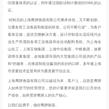
02质量体系的认证
，
同年通过国际法制计量组织OIML的认
证。
转制后的上海鹰牌衡器有限公司秉承传统
，
又不断创新。
注重各类工业衡器和衡器的研发。公司不断引进*
，
为客户
量身定做
，
提供完整解决方案
，
设计并制造出适应现代企
业生产所需的各类工业衡器和全自动配料系统。为上海金
山化工
，
上海宝钢集团
，
上海中信集团
，
中粮集团
，
迪赛
诺维生素集团
，
金地集团等国内大型集团公司提供的产品
和*的服务
，
在衡器制造业赢得的良好的口碑
，
多年被上海
市质量技术监督局评为重质量守信企业。
上海鹰牌衡器有限公司以诚信为本
，
客户上
，
品质是鹰牌
人始终坚守的经营理念
，
您的计量要求就是我们公开的生
产使命
，
始终贯穿鹰牌人的生产核心。
让我们起携手
，
做好鹰牌衡器。