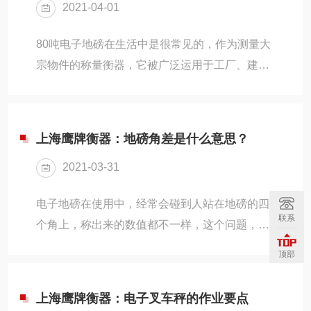
2021-04-01
这样可以避免因短路而造成电子地磅电路被烧
坏。随后，要用抽水泵把水排光，尽量让地磅不
80吨电子地磅在生活中是很常见的，作为测量大
要续航时间泡水。排水后不要开电源要过段时间
宗物件的称量衡器，它被广泛运用于工厂、建筑
再打开。二、检查仪表电子地磅如果出现了进水
工地、库房等地方。地磅的寿命是有很多细节决
的现象，那么，它的称重仪表显示就会不稳定。
定的，本身的质量，安装的合理性，后期的保养
如果出现这种情况，我...
维修等等都能影响它的使用寿命。今天我们就来
上海鹰牌衡器：地磅角差是什么意思？
说说80吨电子地磅这种大型地磅秤的安装要点是
2021-03-31
什么。一、注意排水大家都知道，电子地磅一旦
受潮，传感器的精度就会受到影响，从而也会影
电子地磅在使用中，经常会碰到人站在地磅的四
响到称量的准度。因此，电子地磅安装的位置应
联系
个角上，称出来的数值都不一样，这个问题，就
有良好的排水通道，并且不会因大雨或山洪而淹
是地磅出现了角差，那么什么是角差呢？下面我
没平台秤。对于浅基坑，应提供排水通道。此
顶部
们就一起来看看。一、什么是地磅角差？地磅角
外，地磅的两端必...
差就是用同一重量物体，放在电子地磅每个称台
上海鹰牌衡器：电子叉车秤的作业要点
的四角进行称量，如果称出来的重量有差别，那