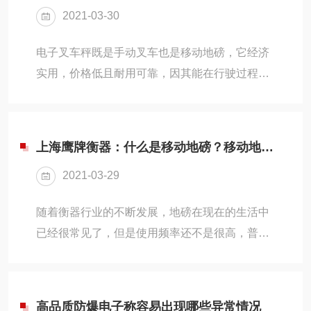
2021-03-30
么就是所谓的角差。二、出现角差的原因电子地
磅在刚开始进行标定的时候，如果没有调整好的
电子叉车秤既是手动叉车也是移动地磅，它经济
话，在后期的使用中是很容易由于地基沉降等原
实用，价格低且耐用可靠，因其能在行驶过程中
因而出现各个角的称重数据不同等情况。三、地
进行称量而迅速占领市场，并且它的高质量也得
磅角差调整的方法1、先关机，将接线盒各电位
到了用户们的好评。但是叉车秤也不能长期单独
器调成一致，然后空...
当叉车或者地磅使用，因此它在作业时有很多的
上海鹰牌衡器：什么是移动地磅？移动地磅有什么优势？
注意事项，我们一起来看一下。一、作业前后叉
2021-03-29
车秤在作业前后应检查外观，音响信号，起动、
运转，及制动性能起步前，观察四周，确认无妨
随着衡器行业的不断发展，地磅在现在的生活中
碍行车安全的障碍后，先看后起步。二、作业时
已经很常见了，但是使用频率还不是很高，普通
作业时应按需调整两货叉间距，使两叉负荷均
的地磅需要建基础，因此要想随着称重场地的变
衡，不得偏斜，物品的一面应贴靠挡物架，载物
化而移动就不太方便了。因此，为了满足多场地
高度不应遮挡操作员的...
使用地磅的需求，可移动地磅应运而生。那么，
高品质防爆电子称容易出现哪些异常情况