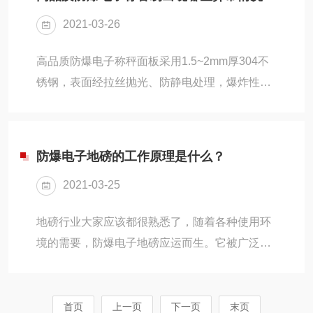
移动地磅是什么了，除了移动方便这个优势外，
2021-03-26
还有其他优势吗？一、什么是移动地磅？移动地
磅简单的来说，也就是方便移动的一种车辆衡，
高品质防爆电子称秤面板采用1.5~2mm厚304不
它的量程和整个承台的体积相对较小。在结构上
锈钢，表面经拉丝抛光、防静电处理，爆炸性危
主要是在普通地磅的基础上，两边都做了引桥，
险环境秤体采用碳钢方管通过用夹具组焊而成；
外加四套可以升降的轮子模块，而且根本就不需
牢固可靠，表面经喷砂，喷塑。高品质防爆电子
要做基础施工。二、...
称出现异常愿因和解决方法：1.按键功能异常如
防爆电子地磅的工作原理是什么？
果电子秤只是按键接触不好或按键难按，只需更
2021-03-25
换按键即可，如果更换按键后还是无效，则为电
子秤主板CPU不良，需要更换CPU。2.存储异常
地磅行业大家应该都很熟悉了，随着各种使用环
存储异常主要表现为校正后还是不准（以及说校
境的需要，防爆电子地磅应运而生。它被广泛使
正值无法存储），还有是所设定的一些参数也无
用于石油、化工、矿井、医药、航空航天等部
法存储，甚至校正后或参数设定后，重新开机依
门。那么，防爆电子地磅的结构组成是什么？工
旧...
作原理是什么呢？下面，我们就来介绍下。一、
首页
上一页
下一页
末页