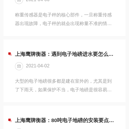
称重传感器是电子秤的核心部件，一旦称重传感
器出现故障，电子秤的就会出现称量不准的情况
或者无法称量。因此，保护好电子秤的传感器是
很重要的。那么，我们要怎么判断传感器是否出
现故障呢？如果出现了故障要如何正确的更换电
上海鹰牌衡器：遇到电子地磅进水要怎么处理？
子秤的传感器呢？一、如何判断传感器的故障当
2021-04-02
电子秤出现以下几种现象，你就是需要查看下你
的传感器是不是出现问题了。1）如果说电子秤
大型的电子地磅很多都是建在室外的，尤其是到
不显示零，显示屏不断闪烁或者显示零以后，称
了下雨天，如果保护不当，电子地磅是很容易进
重的时候不显示称重数字。2）电子秤空载或加
水的。我们都知道电子地磅属于电器产品，电器
载时，显示的数字不稳定，漂移或者跳变。3）
产品都是怕进水的，但如果我们的电子地磅进水
电子秤称量不准确，...
了或者泡水了，我们该如何处理呢？一、简单处
上海鹰牌衡器：80吨电子地磅的安装要点是什么？
理方法发现电子地磅进水后，就要做断电处理，