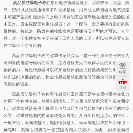
高品质防爆电子称
在常用电子衡器基础上，采取降压，限流，隔
离，密封以及光缆通讯等多种技术措施，消灭或阻断衡器内电气线路
中可能产生的引爆源从而是电子衡器能安全可靠地在相应的危险区域
中工作。设备应配置称重传感器：这一个配件一定是要拥有良好的防
爆性能。接线盒：防爆秤的接线盒也是要拥有安全型的才可以。安全
栅：这一个配件其实主要是保证工作人员的安全，所以它也是要安装
在防爆秤上才可以的。
高品质防爆电子称的称重传感器实际上是一种将质量信号转变为
可测量的电信号输出的装置，是通过检查受力载体承受的负载来测量
物体的力，称重传感器可以将来自载体的压力转换成相应的电信号，
联系
从而达到测量的目的，称重传感器是将质量信号转换为可测量的电信
号输出的设备。
顶部
高品质防爆电子称称重传感器的工作原理是将金属电阻丝在张力
作用下拉伸并变细，然后电阻增加，即金属电阻随所承受的应变而变
化，称重传感器是用于将重量信号或压力信号转换为电量信号的转换
装置，称重传感器的构造原理是金属电阻具有阻碍电流流动的特性，
一般来说，金属线越细，电阻值就越大，当金属电阻线在外力作用下
伸缩时，其电阻值将在一定范围内增大或减小，因此，如果金属线