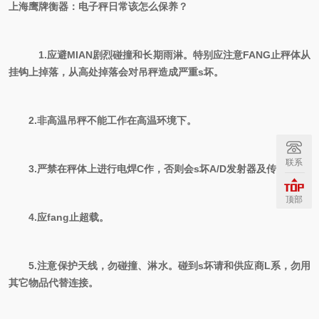
上海鹰牌衡器：电子秤
日常该怎么保养？
1.应避
MIAN
剧烈碰撞和长期雨淋。特别应注意
FANG
止秤体从
挂钩上掉落，从高处掉落会对吊秤造成严重s坏。
2.非高温吊秤不能工作在高温环境下。
联系
3.严禁在秤体上进行电焊C作，否则会s坏A/D发射器及传感器。
顶部
4.应
fang
止超载。
5.注意保护天线，勿碰撞、淋水。碰到s坏请和供应商
L
系，勿用
其它物品代替连接。