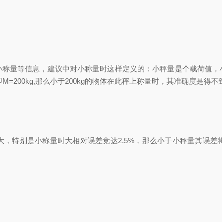
量等信息，建议中对小称量时这样定义的：小秤量是个载荷值，
c,即M=200kg,那么小于200kg的物体在此秤上称量时，其准确度
特别是小称量时大相对误差竞达2.5%，那么小于小秤量其误差