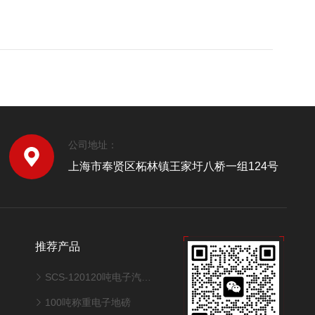
公司地址：
上海市奉贤区柘林镇王家圩八桥一组124号
推荐产品
SCS-120120吨电子汽车衡地磅
100吨称重电子地磅