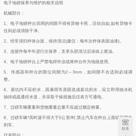
电子地磅保养与维护的相关说明
机械部分：
1、电子地磅秤台四周的间隙不得有异物卡死，活动自如,如有异物卡
住则必须清除干净。
2、经常清扫秤体台面，保持清洁(建仪：每年次秤体表面油漆)。
3、连接件每半年进行次保养，支承头部清洁后涂抹上黄油。
4、电子地磅秤台上严禁电焊作业或将秤台作为地线使用。
5、传感器和秤台的限位间隙为2～3mm，如间隙不合适则必须调
整。
6、基坑内不应积水，因暴雨等原因造成基坑积水，应立即用抽水机
抽掉或疏通排水道，并采取干燥措施后仪表方可通电。
7、过磅车辆重量和货物重量总量不应超过额定称量。
8、过磅车辆*高时速不得大于5公里/时,禁止汽车在秤台上面猛烈紧急
刹车。
联系
仪表部分：