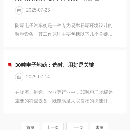
结构设计，增强了抗侧向力能力，即使在复杂的
2025-07-23
工业环境中也能保持稳定的称重性能。2、本安
防爆技术采用本安防爆技术和隔爆防爆技术，有
防爆电子汽车衡是一种专为易燃易爆环境设计的
效防止在爆炸性气体或粉尘环境中引发爆炸。其
称重设备，其工作原理主要包括以下几个关键部
防爆等级通常为ExibIICT3/T4Gb，适用于II区防
分：1、称重原理防爆电子汽车衡基于应变电测
爆环境。3、多种功能防爆电子台秤具备多种实
原理进行称重。其核心部件是称重传感器，传感
用...
器内部的弹性体上粘贴有应变计，组成惠斯登电
30吨电子地磅：选对、用好是关键
桥。当汽车停放在秤台上时，载荷通过秤体传递
2025-07-14
到称重传感器，传感器的弹性体发生变形，导致
应变计桥路失去平衡，从而输出与载荷成正比的
在物流、制造、农业等行业中，30吨电子地磅是
电信号。这些信号经过放大、滤波和A/D转换
重要的称重设备，既能满足大宗货物的快速计
后，由微处理器处理并显示为重量数据。2、防
量，又能保障数据精准可靠。但如何选对设备、
爆机制通过多种技术手段实现防爆功能：-隔离技
正确使用并延长寿命？本文从核心功能、应用场
术：将可能产生火...
景到维护技巧，为您提供实用指南。一、30吨电
首页
上一页
下一页
末页