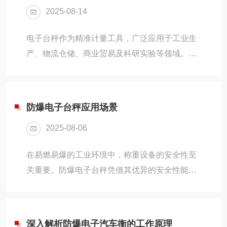
2025-08-14
度、低滞后性的应变式称重传感器，优先采用航
空铝合金或不锈钢材质，确保长期稳定性；配置
电子台秤作为精准计量工具，广泛应用于工业生
温度补偿模块(如铂电阻)，抵消环境温度变化对
产、物流仓储、商业贸易及科研实验等领域。其
弹性元件的影响，降低温漂误差。2.电路系统抗
选购需综合考量性能指标、使用场景与用户需
干扰设计采用差分放大电路抑制共模干扰，集成
求，以下从核心参数、功能配置、耐用性和附加
数字滤波芯片...
价值四个维度展开分析。一、核心参数匹配实际
防爆电子台秤应用场景
需求1.量程与精度-根据被称物品的最大重量选择
2025-08-06
量程，预留一定余量以避免超载损坏传感器；同
时关注最小分度值(如1g/5g)，满足高精度场景需
在易燃易爆的工业环境中，称重设备的安全性至
求。例如珠宝加工需0.1g精度，而农产品包装可
关重要。防爆电子台秤凭借其优异的安全性能和
能仅需10g分度值。-注意非线性误差范围，优质
精准的称重功能，成为众多高风险行业的理想选
台秤在全量程内均能保持标称精度。2.传感器...
择。一、功能特点1、高精度称重采用高精度称
重传感器，确保称重结果的准确性。其双平行梁
深入解析防爆电子汽车衡的工作原理