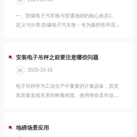
一、防爆电子汽车衡与普通地磅的核心差异1、
定义与分类-防爆电子汽车衡：专为爆炸性环境设
计，通过防爆认证（如Ex认证），具备防爆传感
器、防爆接线盒等核心部件，整机可置于易燃易
爆危险区（如化工、油气储运、矿山等）。-普通
安装电子吊秤之前要注意哪些问题
地磅：通用型称重设备，量程较小（常见1T-
2025-10-16
20T），主要用于工厂车间、物流中心等非危险
环境，称重对象多为轻型货物或小型车辆。2、
电子吊秤作为工业生产中重要的计量设备，其安
关键性能对比3、适用场景差异-防爆电子汽车
装质量直接关系到称量精度、使用寿命及作业安
衡：（1）高危行业：化工、石油、天然气、煤
全。科学的安装流程需兼顾力学平衡、电气防护
矿等爆炸性物质场所。（2）特殊需求：需防
与环境适配，以下从选址规划、机械装配、电气
雷、防水、防...
连接、调试校准四个维度展开具体说明。一、选
地磅场景应用
址与基础准备安装前需对作业现场进行全面评