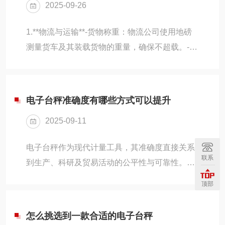
2025-09-26
估。优先选择远离大型电机、变压器等强电磁干
扰源的区域，避免磁场波动影响传感器信号稳定
1.**物流与运输**-货物称重：物流公司使用地磅
性；若为室外安装，应避开风口位置，防止强风
测量货车及其装载货物的重量，确保不超载。-运
引发吊物摆动造成读数偏差。基础承重结构必须
费计算：根据货物重量计算运费，确保收费合
满足额定载荷的1.5倍以上，混凝土基座表面需打
理。2.**仓储管理**-入库出库称重：在货物进出
磨平整，水平度误...
仓库时，地磅用于记录重量，帮助库存管理。-库
电子台秤准确度有哪些方式可以提升
存盘点：通过定期称重，核对库存数据，确保账
2025-09-11
实一致。3.**工业生产**-原材料称重：在制造业
中，地磅用于称量原材料，确保生产配比准确。-
电子台秤作为现代计量工具，其准确度直接关系
成品称重：成品出厂前称重，确保符合标准。
联系
到生产、科研及贸易活动的公平性与可靠性。提
4.**垃圾处理与回收**-垃圾称重：垃圾处理厂使
升电子台秤的准确度需从硬件性能优化、软件算
用地磅称量垃圾，按重量收费...
顶部
法改进、环境适应性增强、操作规范强化等多维
度综合施策，以下为具体实施路径：一、硬件层
怎么挑选到一款合适的电子台秤
面：夯实基础性能1.核心传感器升级选用高灵敏