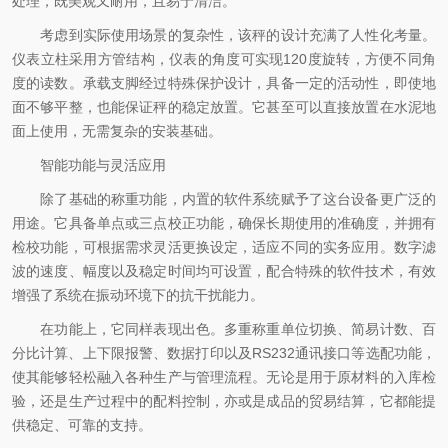
处理，既美观又耐用，且易于清洁。
考虑到实际使用场景的复杂性，该秤的设计充满了人性化考量。
仪表立柱采用方管结构，仪表的角度可实现120度旋转，方便不同角
度的读数。承载支脚经过特殊保护设计，具备一定的活动性，即使地
面不够平整，也能保证秤的稳定放置。它甚至可以直接放置在水泥地
面上使用，无需复杂的安装基础。
智能功能与灵活应用
除了基础的称重功能，内置的软件系统赋予了这台设备更广泛的
用途。它具备单点或三点校正功能，确保长期使用的准确度，并拥有
检校功能，可根据需求灵活更换设定，适应不同的实务应用。数字滤
波的速度、幅度以及稳定时间均可设置，配合特殊的软件技术，有效
增强了系统在振动环境下的抗干扰能力。
在功能上，它同样表现出色。多重称重单位切换、简易计数、百
分比计算、上下限报警、数据打印以及RS232通讯接口等选配功能，
使其能够轻松融入各种生产与管理流程。无论是用于原材料的入库检
验，还是生产过程中的配料控制，亦或是成品的贸易结算，它都能提
供稳定、可靠的支持。