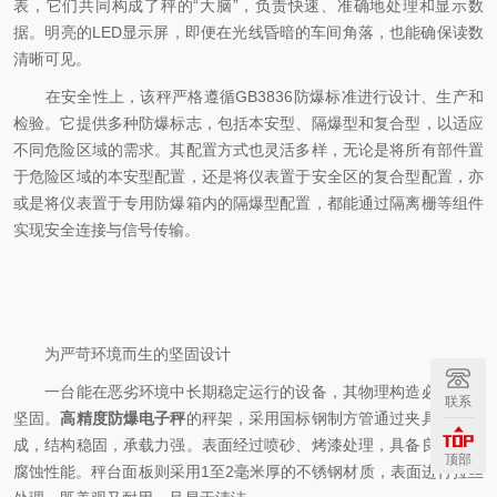
表，它们共同构成了秤的“大脑”，负责快速、准确地处理和显示数
据。明亮的LED显示屏，即便在光线昏暗的车间角落，也能确保读数
清晰可见。
在安全性上，该秤严格遵循GB3836防爆标准进行设计、生产和
检验。它提供多种防爆标志，包括本安型、隔爆型和复合型，以适应
不同危险区域的需求。其配置方式也灵活多样，无论是将所有部件置
于危险区域的本安型配置，还是将仪表置于安全区的复合型配置，亦
或是将仪表置于专用防爆箱内的隔爆型配置，都能通过隔离栅等组件
实现安全连接与信号传输。
为严苛环境而生的坚固设计
一台能在恶劣环境中长期稳定运行的设备，其物理构造必须足够
联系
坚固。
高精度防爆电子秤
的秤架，采用国标钢制方管通过夹具组焊而
成，结构稳固，承载力强。表面经过喷砂、烤漆处理，具备良好的防
顶部
腐蚀性能。秤台面板则采用1至2毫米厚的不锈钢材质，表面进行拉丝