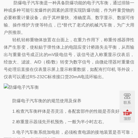
防爆电子汽车衡是一种具备防爆功能的电子汽车衡，通过排除一
种或多种可能引发爆炸的因素的原理实现防爆功能，作为秤量货物的
必要称重计量设备，由于其秤量快、准确度高、数字显示、数据可传
输、操作维护方便等特点，已*替代了老式的机械汽车衡，为广大用
户所推崇。
轻机轻称重物体放置在台面上，在重力作用下，称重传感器弹性
体产生形变，使粘贴于弹性体上的电阻应变计桥路失去平衡，从而输
出与重量信号成正比的mV级电信号，该信号进入称重显示仪表后，
经放大、滤波、A/D（模/数）转变为数字信号，由微处理器对重量信
号处理后直接在仪表显示屏上显示称重数据，如配有打印机 等外设，
仪表可以通过RS-232C标准接口货20mA电流环输出。
防爆电子汽车衡的的规范使用及保养
联系
1.检查汽车衡秤体是否灵活，各配套部件的性能是否良好。
顶部
2.称重显示器须先开机预热，一般为半小时左右。
3.电子汽车衡系统加电前，必须检查电源的接地装置是否可靠；