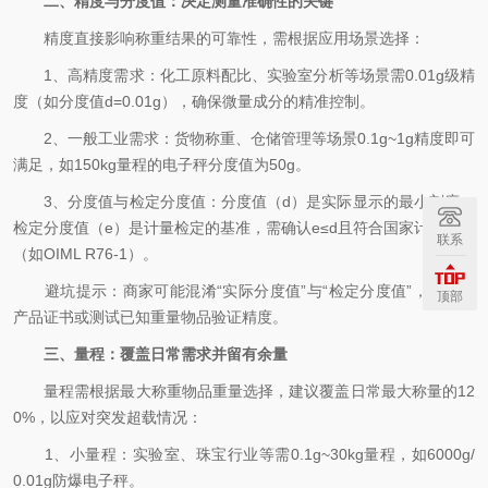
二、精度与分度值：决定测量准确性的关键
精度直接影响称重结果的可靠性，需根据应用场景选择：
1、高精度需求：化工原料配比、实验室分析等场景需0.01g级精
度（如分度值d=0.01g），确保微量成分的精准控制。
2、一般工业需求：货物称重、仓储管理等场景0.1g~1g精度即可
满足，如150kg量程的电子秤分度值为50g。
3、分度值与检定分度值：分度值（d）是实际显示的最小刻度，
检定分度值（e）是计量检定的基准，需确认e≤d且符合国家计量标准
联系
（如OIML R76-1）。
避坑提示：
商家可能混淆“实际分度值”与“检定分度值”，需查看
顶部
产品证书或测试已知重量物品验证精度。
三、量程：覆盖日常需求并留有余量
量程需根据最大称重物品重量选择，建议覆盖日常最大称量的12
0%，以应对突发超载情况：
1、小量程：实验室、珠宝行业等需0.1g~30kg量程，如6000g/
0.01g防爆电子秤。