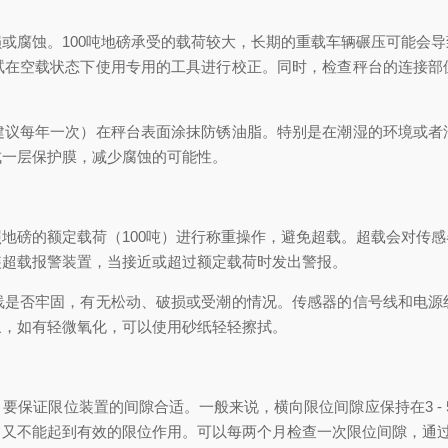
腐蚀。100吨地磅承受的载荷较大，长期的重载车辆碾压可能会导
试在空载状态下使用专用的工具进行校正。同时，检查秤台的连接部
每年一次）在秤台表面涂抹防锈油脂。特别是在潮湿的环境或者
成一层保护膜，减少腐蚀的可能性。
磅的额定载荷（100吨）进行称重操作，避免超载。超载会对传感
装超载报警装置，当接近或超过额定载荷时发出警报。
否牢固，有无松动、破损或受潮的情况。传感器的信号线和电源
象，如有轻微氧化，可以使用砂纸轻轻擦拭。
限位装置的间隙合适。一般来说，横向限位间隙应保持在3 - 5m
，又不能起到有效的限位作用。可以每两个月检查一次限位间隙，通