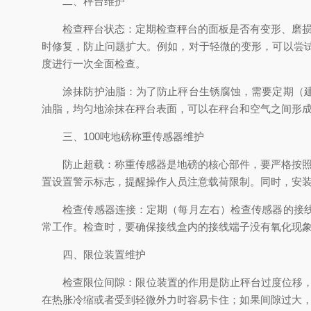
二、秤台维护
检查秤台状态：定期检查秤台的面板是否有变形、磨损或
时修复，防止问题扩大。例如，对于轻微的变形，可以尝
度进行一次全面检查。
涂抹防护油脂：为了防止秤台生锈腐蚀，需要定期（建议
油脂，均匀地涂抹在秤台表面，可以在秤台和空气之间形
三、
100吨地磅
称重传感器维护
防止超载：称重传感器是地磅的核心部件，要严格按照地
置设置警示标志，提醒操作人员注意载荷限制。同时，安
检查传感器连接：定期（每月左右）检查传感器的接线是
常工作。检查时，要确保接线盒内的接线端子没有氧化现
四、限位装置维护
检查限位间隙：限位装置的作用是防止秤台过度位移，要保证
在热胀冷缩或者受到轻微外力时容易卡住；如果间隙过大