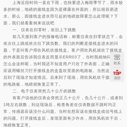
上海近段时间一直在下雨，也快要进入梅雨季节了，雨水较
多的时候，地磅的接线盒因为是裸露在外面的，所以很容易进
水。那么，因
接线盒进水而引起的地磅故障要怎么处理呢？下
面，我们就看案例来说说吧
一、仪表在归零时，依旧上下跳数
前几天接到客户的报修电话称，
称重仪表在归零状态下，会
依次往上跳或依次往下跳负数。
我们的判断是接线盒进水的问
题，于是
叫
客户
用吹风机吹接线盒。
客户
用吹风机就吹了接线盒
的外表面后告诉我仪表反而显示
ERR03了，当时我就纳闷了，
联系
怎么会这样呢，当时我还不知道用户只吹了外表面，正确的做法
应该用螺丝刀打开接线盒的盒盖吹里面的电路板。当然这是我事
后到了现场才知道情况。后来到了现场，用吹风机吹干接线盒里
顶部
的电路板，地磅就恢复正常了。
二、电子仪表突然几十公斤的跳数
有客户说他的
仪表会突然正几十
公斤
，负几十
公斤
，
或者
到
1吨左右
跳数
，到达现场后，检查角差在仪表数据不跳时均正
常，传感器应该没什么问题。当时在想应该在接线盒或信号线上
的问题。打开接线盒后，发现里面有少许水，用吹风机吹干后，
地磅恢复正常。