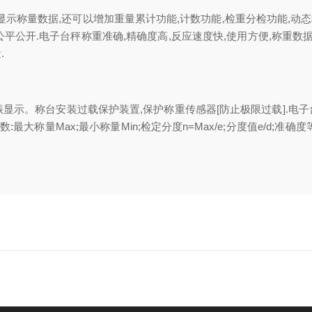
字显示称量数据,还可以增加重量累计功能,计数功能,检重分检功能,动态
据公平公开.电子台秤称重准确,精确度高,反应速度快,使用方便,称重
.
和液晶点振显示。称台安装过载保护装置,保护称重传感器[防止极限过载].
Max;最小称量Min;检定分度n=Max/e;分度值e/d;准确度等级III;