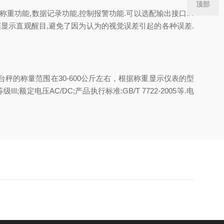
顶部
称重功能,数据记录功能,控制报警功能.可以选配输出接口:R
数据显示直观醒目,避免了因为认为的视觉误差引起的各种误差.
电子台秤的称量范围在30-600公斤左右，根据称重显示仪表的型
额定电压AC/DC;产品执行标准:GB/T 7722-2005等.电