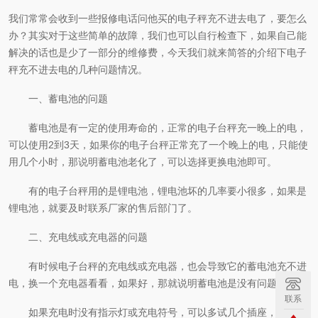
我们常常会收到一些报修电话问他买的电子秤充不进去电了，要怎么
办？其实对于这些简单的故障，我们也可以自行检查下，如果自己能
解决的话也是少了一部分的维修费，今天我们就来简答的介绍下电子
秤充不进去电的几种问题情况。
一、
蓄电池的问题
蓄电池是有一定的使用寿命的，正常的电子台秤充一晚上的电，
可以使用
2到3天
，
如果
你的电子台秤正常充了一个晚上的电，只能使
用几个小时，那说明蓄电池老化了，
可以
选择
更换
电池即可。
有的电子台秤用的是锂电池，锂电池坏的几率
要
小很多，如果是
锂电池，就要及时联系厂家的售后部门了。
二、
充电线或充电器的问题
有时候电子台秤的充电线或充电器，也会导致它的蓄电池充不进
电，换一个充电器看看，如果好，那就说明蓄电池是没有问题的。
联系
如果充电时没有指示灯或充电符号，可以多试几个插座，还是没