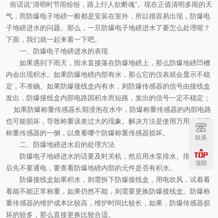
俗话说
“清明时节雨纷纷，路上行人欲断魂”。现在正值清明多雨的天
气，而防爆电子地磅一般都是安装在室外，所以很容易出现，防爆电
子地磅进水的问题。那么，一旦防爆电子地磅进水了要怎么处理呢？
下面，我们就一起来看一下吧。
一、防爆电子地磅进水的表现
如果遇到下雨天，雨水直接落在防爆地磅上，那么防爆地磅凹槽
内会出现积水。
如果
防爆
地磅
内部
有水，
那么它的
仪表
就会
显示不稳
定，不准确。如果
防爆
接线盒内有水，则
防爆
传感器的信号由接线盒
发出，
防爆
接线盒内部电路因积水而短路，发出的信号一定不稳定；
如果
防爆
称重传感器长期浸泡在水中，
防爆
称重传感器的内部电路
也可能损坏，导致称重误差过大的现象。解决方法是使用万用表测量
称重传感器的一侧，以查看哪个
防爆
称重传感器损坏。
联系
二、
防爆地磅进水后的处理方法
防爆电子地磅进水的话要及时关机，然后用水泵排水。排水结束
顶部
后先不要通电，要查看防爆地磅内部的元件是否有积水。
防爆接线盒如果积水，则需拆下防爆接线盒，
用电吹风，试着看
看能不能正常称重，如果仍然不能，则需要更换
防爆
接线盒。
防爆
称
重传感器的维护成本比较高，维护时间比较长，
如果，防爆传感器损
坏的较多，那么
直接更换比较合适。