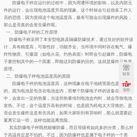
防爆电子秤
在运行的过程中，因为周遭环境的影响，以及内部元
件的运行，会出现电池温度升高的现象。这
个时候会引起很多工作人
员的恐慌，因为觉得这个电池温度高，极有可能会出现爆炸的风险，
那么是否真的会发生爆炸呢。
一、防爆电子秤的工作原理
防爆电子称采用了本安型电路及隔爆防爆技术，通过良好的软件设
计，具有精度高，可靠性好，功能齐全。当环境中同时存在氧气、爆
炸性物质、引爆源（如电火花、灼热表面）时即会引起爆炸，
防爆电
子要
控制其中的一个因素，即能达到防爆的目的。这就是爆炸三角形
原理。
联系
二、防爆电子秤电池温度高的原因
防爆电子秤的电池温度高，这种现象在电子地磅里面也是常见
顶部
的。因为电池是包含在电池盒内，而整个
防爆电子秤
的设备在运行
中，会发出一定的热量，当这些热量传到电池盒内时，就会导致电池
发热。不过，这个温度升高有的时候，也是因为耗电太大导致的。是
否会发生爆炸这是有先兆的，如果大家听到有异响时，那么就需要赶
紧离它远一些，这样也能远离危险。
其实防爆电子秤既然能够防爆，而且等级有如此多的分类，那么对
于高温肯定是不怕的。不过，因为防爆秤也是属于电子秤的一个类