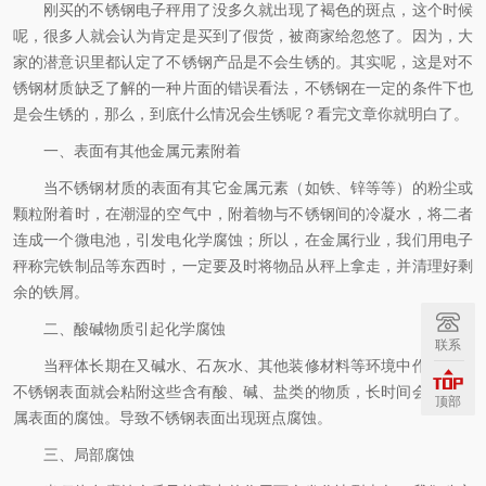
刚买的不锈钢电子秤用了没多久就出现了褐色的斑点，这个时候
呢，很多人就会认为肯定是买到了假货，被商家给忽悠了。因为，大
家的潜意识里都认定了不锈钢产品是不会生锈的。其实呢，这是对不
锈钢材质缺乏了解的一种片面的错误看法，不锈钢在一定的条件下也
是会生锈的，那么，到底什么情况会生锈呢？看完文章你就明白了。
一、
表面有其他金属元素附着
当不锈钢材质的表面有其它金属元素（如铁、锌等等）的粉尘或
颗粒附着时，在潮湿的空气中，附着物与不锈钢间的冷凝水，将二者
连成一个微电池，引发电化学腐蚀；所以，在金属行业，我们用电子
秤称完铁制品等东西时，一定要及时将物品从秤上拿走，并清理好剩
余的铁屑。
二、酸碱物质引起化学腐蚀
联系
当秤体长期在又碱水、石灰水、其他装修材料等环境中作业时，
不锈钢表面就会粘附这些含有酸、碱、盐类的物质，长时间会形成金
顶部
属表面的腐蚀。导致不锈钢表面出现斑点腐蚀。
三、局部腐蚀